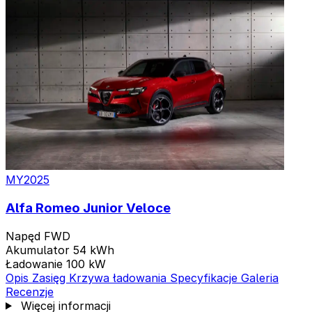
2 warianty
MY2025
Alfa Romeo Junior Veloce
Napęd
FWD
Akumulator
54 kWh
Ładowanie
100 kW
Opis
Zasięg
Krzywa ładowania
Specyfikacje
Galeria
Recenzje
Więcej informacji