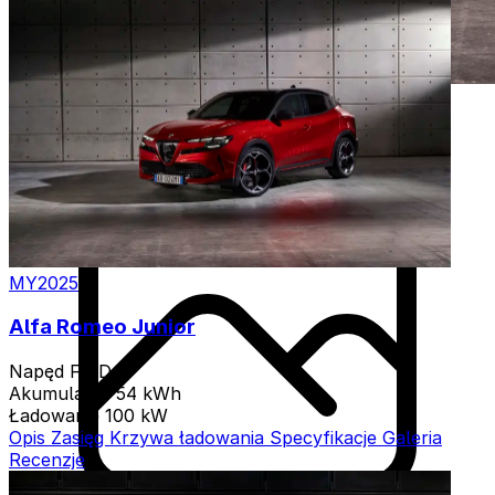
MY2025
Alfa Romeo Junior
Napęd
FWD
Akumulator
54 kWh
Ładowanie
100 kW
Opis
Zasięg
Krzywa ładowania
Specyfikacje
Galeria
Recenzje