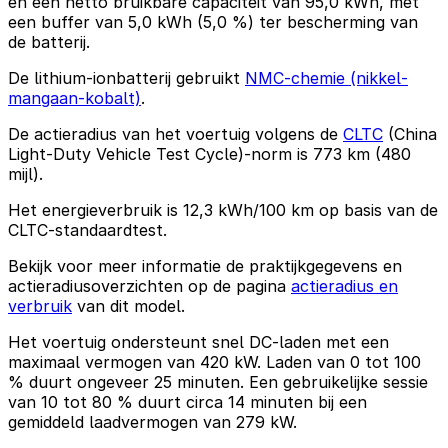
en een netto bruikbare capaciteit van 95,0 kWh, met
een buffer van 5,0 kWh (5,0 %) ter bescherming van
de batterij.
De lithium-ionbatterij gebruikt
NMC-chemie (nikkel-
mangaan-kobalt)
.
De actieradius van het voertuig volgens de
CLTC
(China
Light-Duty Vehicle Test Cycle)-norm is 773 km (480
mijl).
Het energieverbruik is 12,3 kWh/100 km op basis van de
CLTC-standaardtest.
Bekijk voor meer informatie de praktijkgegevens en
actieradiusoverzichten op de pagina
actieradius en
verbruik
van dit model.
Het voertuig ondersteunt snel DC-laden met een
maximaal vermogen van 420 kW. Laden van 0 tot 100
% duurt ongeveer 25 minuten. Een gebruikelijke sessie
van 10 tot 80 % duurt circa 14 minuten bij een
gemiddeld laadvermogen van 279 kW.