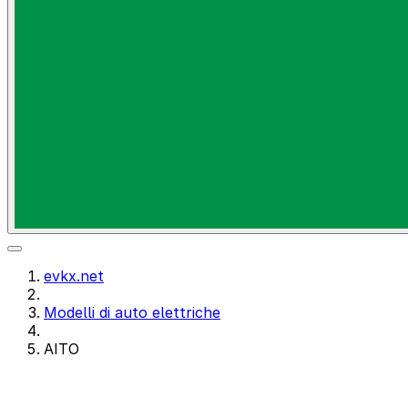
evkx.net
Modelli di auto elettriche
AITO