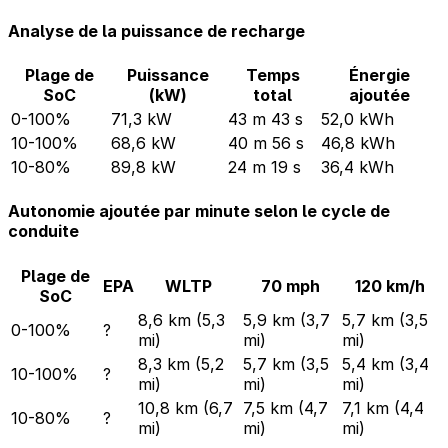
Analyse de la puissance de recharge
Plage de
Puissance
Temps
Énergie
SoC
(kW)
total
ajoutée
0-100%
71,3 kW
43 m 43 s
52,0 kWh
10-100%
68,6 kW
40 m 56 s
46,8 kWh
10-80%
89,8 kW
24 m 19 s
36,4 kWh
Autonomie ajoutée par minute selon le cycle de
conduite
Plage de
EPA
WLTP
70 mph
120 km/h
SoC
8,6 km (5,3
5,9 km (3,7
5,7 km (3,5
0-100%
?
mi)
mi)
mi)
8,3 km (5,2
5,7 km (3,5
5,4 km (3,4
10-100%
?
mi)
mi)
mi)
10,8 km (6,7
7,5 km (4,7
7,1 km (4,4
10-80%
?
mi)
mi)
mi)