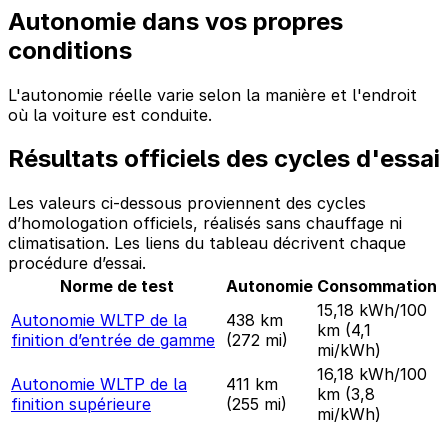
Autonomie dans vos propres
conditions
L'autonomie réelle varie selon la manière et l'endroit
où la voiture est conduite.
Résultats officiels des cycles d'essai
Les valeurs ci-dessous proviennent des cycles
d’homologation officiels, réalisés sans chauffage ni
climatisation. Les liens du tableau décrivent chaque
procédure d’essai.
Norme de test
Autonomie
Consommation
15,18 kWh/100
Autonomie WLTP de la
438 km
km
(4,1
finition d’entrée de gamme
(272 mi)
mi/kWh)
16,18 kWh/100
Autonomie WLTP de la
411 km
km
(3,8
finition supérieure
(255 mi)
mi/kWh)