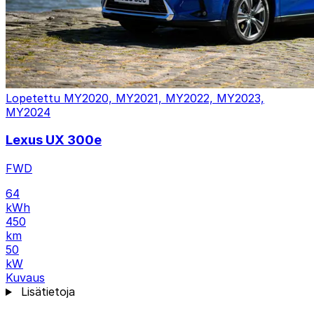
Lopetettu
MY2020, MY2021, MY2022, MY2023,
MY2024
Lexus UX 300e
FWD
64
kWh
450
km
50
kW
Kuvaus
Lisätietoja