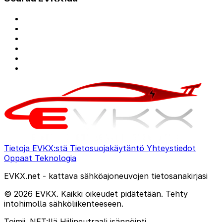
Tietoja EVKX:stä
Tietosuojakäytäntö
Yhteystiedot
Oppaat
Teknologia
EVKX.net - kattava sähköajoneuvojen tietosanakirjasi
© 2026 EVKX. Kaikki oikeudet pidätetään. Tehty
intohimolla sähköliikenteeseen.
Toimii .NET:llä
Hiilineutraali isännöinti