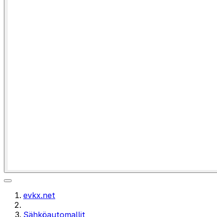
evkx.net
Sähköautomallit