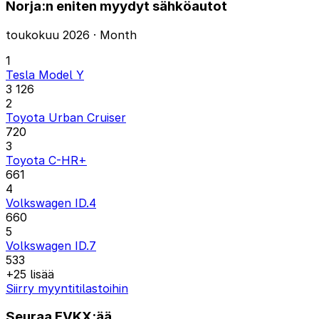
Norja:n eniten myydyt sähköautot
toukokuu 2026 · Month
1
Tesla Model Y
3 126
2
Toyota Urban Cruiser
720
3
Toyota C-HR+
661
4
Volkswagen ID.4
660
5
Volkswagen ID.7
533
+25 lisää
Siirry myyntitilastoihin
Seuraa EVKX:ää