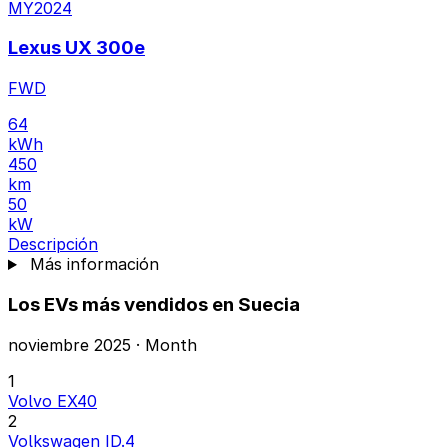
MY2024
Lexus UX 300e
FWD
64
kWh
450
km
50
kW
Descripción
Más información
Los EVs más vendidos en Suecia
noviembre 2025 · Month
1
Volvo EX40
2
Volkswagen ID.4