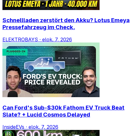
Schnellladen zerstört den Akku? Lotus Emeya
Pressefahrzeug im Check.
ELEKTROBAYS
·
elok. 7, 2026
Can Ford's Sub-$30k Fathom EV Truck Beat
Slate? + Lucid Cosmos Delayed
InsideEVs
·
elok. 7, 2026