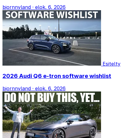
bjornnyland
·
elok. 6, 2026
Esitelty
2026 Audi Q6 e-tron software wishlist
bjornnyland
·
elok. 6, 2026