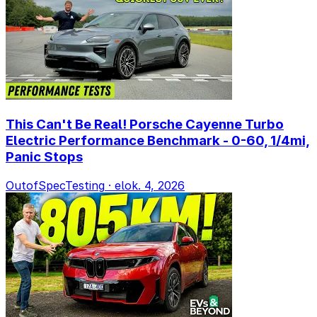
This Can't Be Real! Porsche Cayenne Turbo
Electric Performance Benchmark - 0-60, 1/4mi,
Panic Stops
OutofSpecTesting
·
elok. 4, 2026