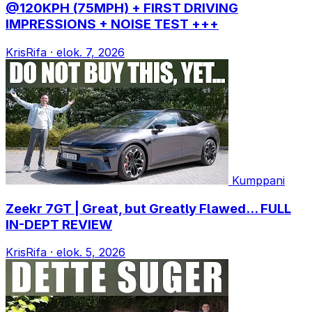
@120KPH (75MPH) + FIRST DRIVING
IMPRESSIONS + NOISE TEST +++
KrisRifa
·
elok. 7, 2026
Kumppani
Zeekr 7GT | Great, but Greatly Flawed... FULL
IN-DEPT REVIEW
KrisRifa
·
elok. 5, 2026