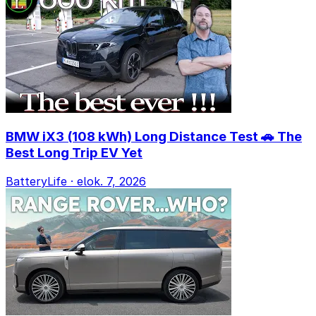
BMW iX3 (108 kWh) Long Distance Test 🚗 The
Best Long Trip EV Yet
BatteryLife
·
elok. 7, 2026