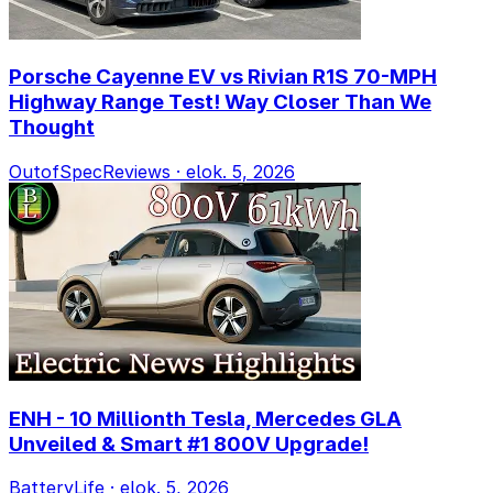
Porsche Cayenne EV vs Rivian R1S 70-MPH
Highway Range Test! Way Closer Than We
Thought
OutofSpecReviews
·
elok. 5, 2026
ENH - 10 Millionth Tesla, Mercedes GLA
Unveiled & Smart #1 800V Upgrade!
BatteryLife
·
elok. 5, 2026