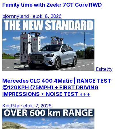
Family time with Zeekr 7GT Core RWD
bjornnyland
·
elok. 8, 2026
Esitelty
Mercedes GLC 400 4Matic | RANGE TEST
@120KPH (75MPH) + FIRST DRIVING
IMPRESSIONS + NOISE TEST +++
KrisRifa
·
elok. 7, 2026