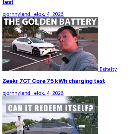
test
bjornnyland
·
elok. 4, 2026
Esitelty
Zeekr 7GT Core 75 kWh charging test
bjornnyland
·
elok. 4, 2026