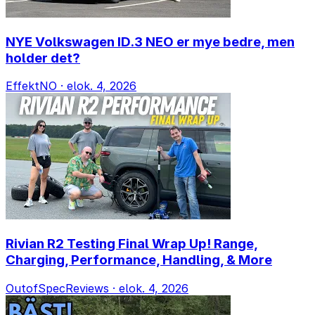
NYE Volkswagen ID.3 NEO er mye bedre, men
holder det?
EffektNO
·
elok. 4, 2026
Rivian R2 Testing Final Wrap Up! Range,
Charging, Performance, Handling, & More
OutofSpecReviews
·
elok. 4, 2026