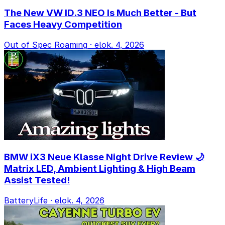
The New VW ID.3 NEO Is Much Better - But
Faces Heavy Competition
Out of Spec Roaming
·
elok. 4, 2026
BMW iX3 Neue Klasse Night Drive Review 🌙
Matrix LED, Ambient Lighting & High Beam
Assist Tested!
BatteryLife
·
elok. 4, 2026