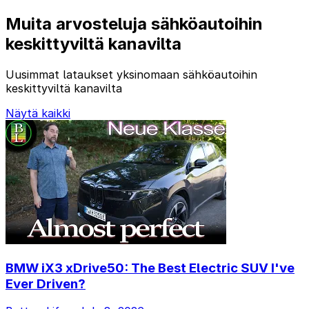
Muita arvosteluja sähköautoihin
keskittyviltä kanavilta
Uusimmat lataukset yksinomaan sähköautoihin
keskittyviltä kanavilta
Näytä kaikki
BMW iX3 xDrive50: The Best Electric SUV I've
Ever Driven?