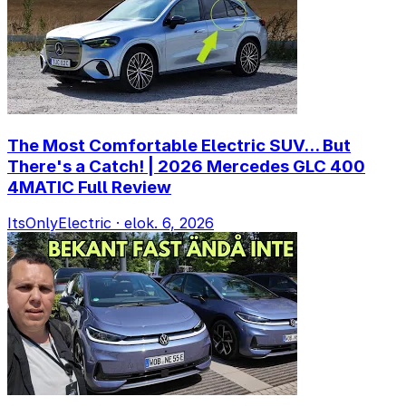
The Most Comfortable Electric SUV... But
There's a Catch! | 2026 Mercedes GLC 400
4MATIC Full Review
ItsOnlyElectric
·
elok. 6, 2026