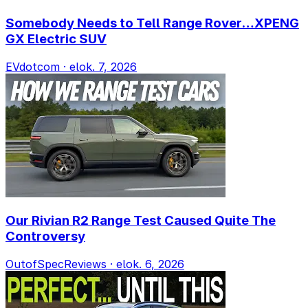
Somebody Needs to Tell Range Rover…XPENG
GX Electric SUV
EVdotcom
·
elok. 7, 2026
Our Rivian R2 Range Test Caused Quite The
Controversy
OutofSpecReviews
·
elok. 6, 2026