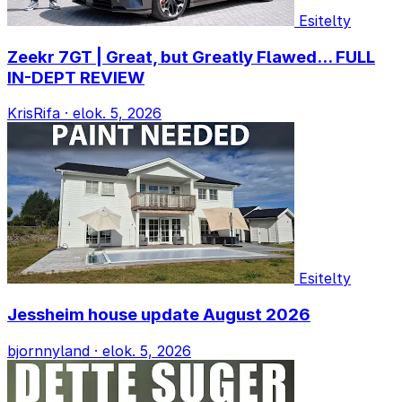
Esitelty
Zeekr 7GT | Great, but Greatly Flawed... FULL
IN-DEPT REVIEW
KrisRifa
·
elok. 5, 2026
Esitelty
Jessheim house update August 2026
bjornnyland
·
elok. 5, 2026