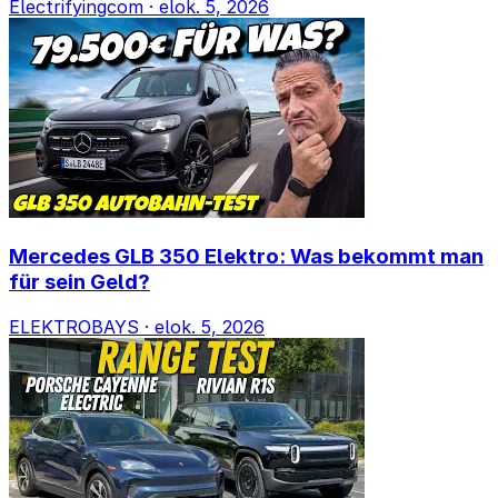
Electrifyingcom
·
elok. 5, 2026
Mercedes GLB 350 Elektro: Was bekommt man
für sein Geld?
ELEKTROBAYS
·
elok. 5, 2026