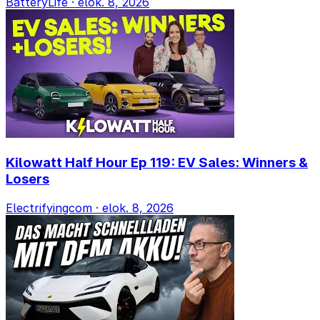
BatteryLife
·
elok. 8, 2026
Kilowatt Half Hour Ep 119: EV Sales: Winners &
Losers
Electrifyingcom
·
elok. 8, 2026