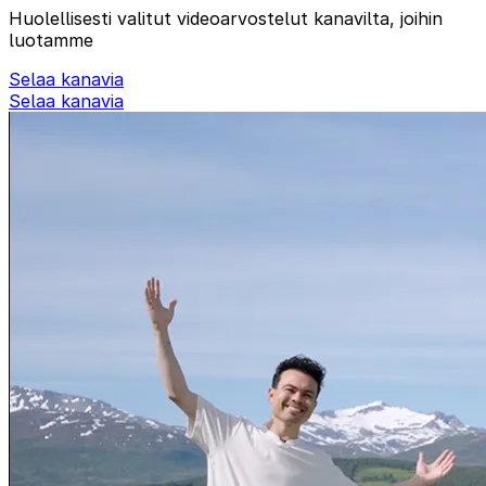
Huolellisesti valitut videoarvostelut kanavilta, joihin
luotamme
Selaa kanavia
Selaa kanavia