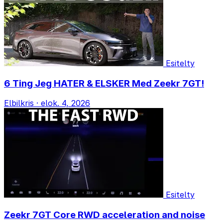
Esitelty
6 Ting Jeg HATER & ELSKER Med Zeekr 7GT!
Elbilkris
·
elok. 4, 2026
Esitelty
Zeekr 7GT Core RWD acceleration and noise