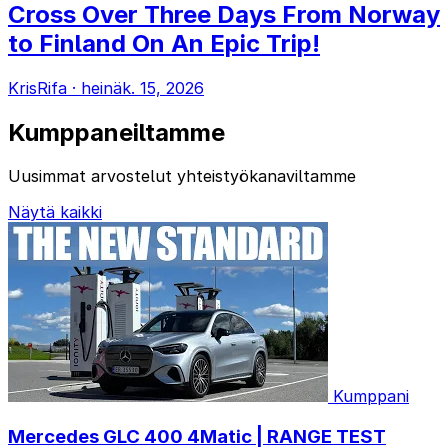
Cross Over Three Days From Norway
to Finland On An Epic Trip!
KrisRifa
·
heinäk. 15, 2026
Kumppaneiltamme
Uusimmat arvostelut yhteistyökanaviltamme
Näytä kaikki
Kumppani
Mercedes GLC 400 4Matic | RANGE TEST