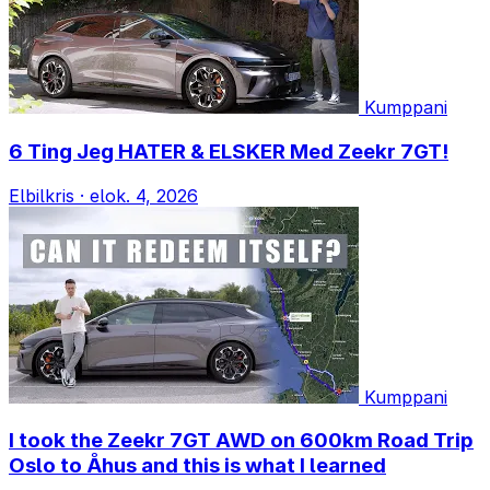
Kumppani
6 Ting Jeg HATER & ELSKER Med Zeekr 7GT!
Elbilkris
·
elok. 4, 2026
Kumppani
I took the Zeekr 7GT AWD on 600km Road Trip
Oslo to Åhus and this is what I learned