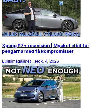
Xpeng P7+ recension | Mycket elbil för
pengarna med få kompromisser
Elbilsmagasinet
·
elok. 4, 2026