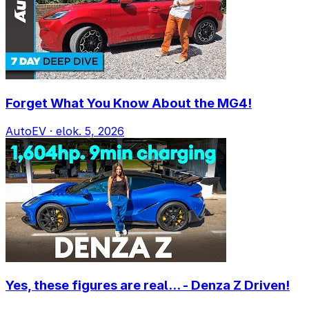
Forget What You Know About the MG4!
AutoEV
·
elok. 5, 2026
Yes, these figures are real... - Denza Z Driven!