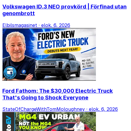
Volkswagen ID.3 NEO provkörd | Förfinad utan
genombrott
Elbilsmagasinet
·
elok. 6, 2026
Ford Fathom: The $30,000 Electric Truck
That's Going to Shock Everyone
StateOfChargeWithTomMoloughney
·
elok. 6, 2026