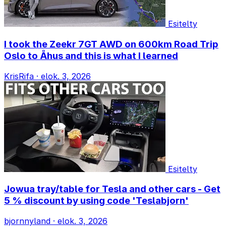
Esitelty
I took the Zeekr 7GT AWD on 600km Road Trip
Oslo to Åhus and this is what I learned
KrisRifa
·
elok. 3, 2026
Esitelty
Jowua tray/table for Tesla and other cars - Get
5 % discount by using code 'Teslabjorn'
bjornnyland
·
elok. 3, 2026