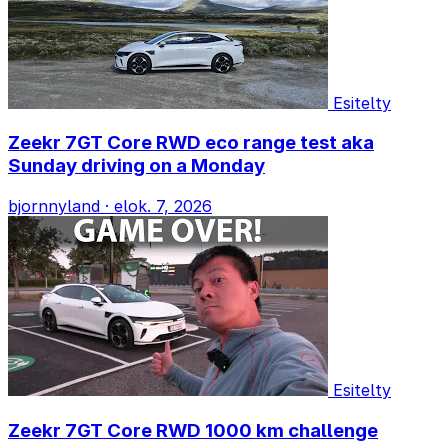
Esitelty
Zeekr 7GT Core RWD eco range test aka
Sunday driving on a Monday
bjornnyland
·
elok. 7, 2026
Esitelty
Zeekr 7GT Core RWD 1000 km challenge