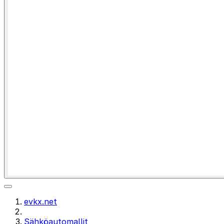
evkx.net
Sähköautomallit