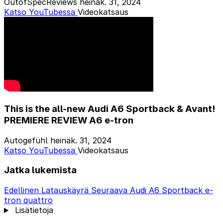
OutofSpecReviews
heinäk. 31, 2024
Katso YouTubessa
Videokatsaus
This is the all-new Audi A6 Sportback & Avant!
PREMIERE REVIEW A6 e-tron
Autogefühl
heinäk. 31, 2024
Katso YouTubessa
Videokatsaus
Jatka lukemista
Edellinen
Latauskäyrä
Seuraava
Audi A6 Sportback e-
tron quattro
Lisätietoja