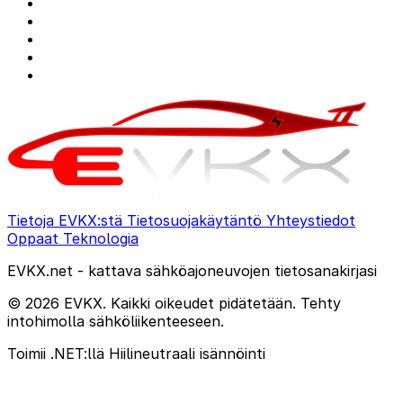
Tietoja EVKX:stä
Tietosuojakäytäntö
Yhteystiedot
Oppaat
Teknologia
EVKX.net - kattava sähköajoneuvojen tietosanakirjasi
© 2026 EVKX. Kaikki oikeudet pidätetään. Tehty
intohimolla sähköliikenteeseen.
Toimii .NET:llä
Hiilineutraali isännöinti