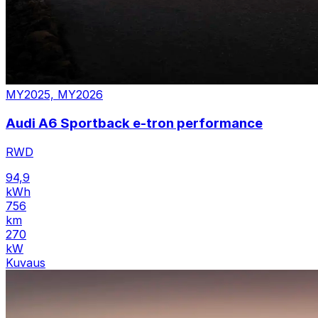
MY2025, MY2026
Audi A6 Sportback e-tron performance
RWD
94,9
kWh
756
km
270
kW
Kuvaus