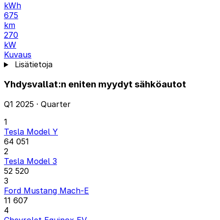
kWh
675
km
270
kW
Kuvaus
Lisätietoja
Yhdysvallat:n eniten myydyt sähköautot
Q1 2025 · Quarter
1
Tesla Model Y
64 051
2
Tesla Model 3
52 520
3
Ford Mustang Mach-E
11 607
4
Chevrolet Equinox EV