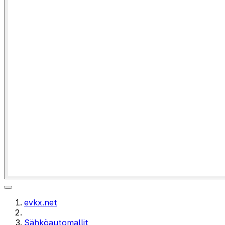
evkx.net
Sähköautomallit