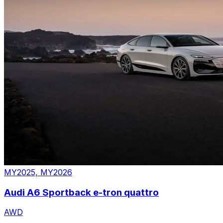
MY2025, MY2026
Audi A6 Sportback e-tron quattro
AWD