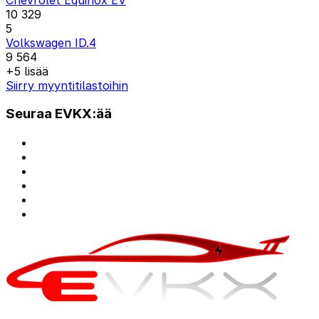
10 329
5
Volkswagen ID.4
9 564
+5 lisää
Siirry myyntitilastoihin
Seuraa EVKX:ää