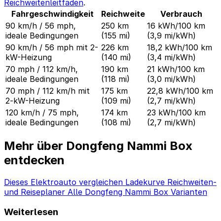
Reichweitenleitfaden
.
Fahrgeschwindigkeit
Reichweite
Verbrauch
90 km/h / 56 mph,
250 km
16 kWh/100 km
ideale Bedingungen
(155 mi)
(3,9 mi/kWh)
90 km/h / 56 mph mit 2-
226 km
18,2 kWh/100 km
kW-Heizung
(140 mi)
(3,4 mi/kWh)
70 mph / 112 km/h,
190 km
21 kWh/100 km
ideale Bedingungen
(118 mi)
(3,0 mi/kWh)
70 mph / 112 km/h mit
175 km
22,8 kWh/100 km
2-kW-Heizung
(109 mi)
(2,7 mi/kWh)
120 km/h / 75 mph,
174 km
23 kWh/100 km
ideale Bedingungen
(108 mi)
(2,7 mi/kWh)
Mehr über Dongfeng Nammi Box
entdecken
Dieses Elektroauto vergleichen
Ladekurve
Reichweiten-
und Reiseplaner
Alle Dongfeng Nammi Box Varianten
Weiterlesen