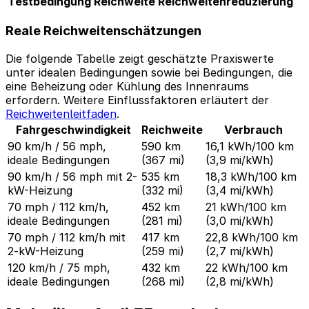
Testbedingung
Reichweite
Reichweitenreduzierung
Reale Reichweitenschätzungen
Die folgende Tabelle zeigt geschätzte Praxiswerte
unter idealen Bedingungen sowie bei Bedingungen, die
eine Beheizung oder Kühlung des Innenraums
erfordern. Weitere Einflussfaktoren erläutert der
Reichweitenleitfaden
.
Fahrgeschwindigkeit
Reichweite
Verbrauch
90 km/h / 56 mph,
590 km
16,1 kWh/100 km
ideale Bedingungen
(367 mi)
(3,9 mi/kWh)
90 km/h / 56 mph mit 2-
535 km
18,3 kWh/100 km
kW-Heizung
(332 mi)
(3,4 mi/kWh)
70 mph / 112 km/h,
452 km
21 kWh/100 km
ideale Bedingungen
(281 mi)
(3,0 mi/kWh)
70 mph / 112 km/h mit
417 km
22,8 kWh/100 km
2-kW-Heizung
(259 mi)
(2,7 mi/kWh)
120 km/h / 75 mph,
432 km
22 kWh/100 km
ideale Bedingungen
(268 mi)
(2,8 mi/kWh)