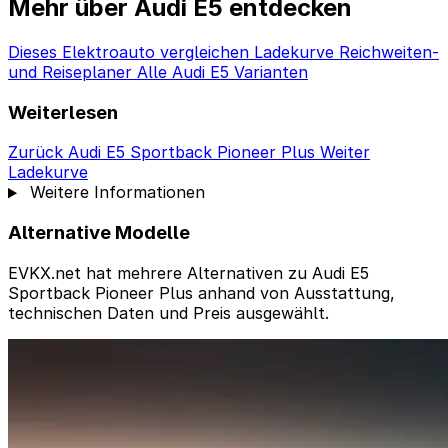
Mehr über Audi E5 entdecken
Dieses Elektroauto vergleichen
Ladekurve
Reichweiten-
und Reiseplaner
Alle Audi E5 Varianten
Weiterlesen
Zurück
Audi E5 Sportback Pioneer Plus
Weiter
Ladekurve
Weitere Informationen
Alternative Modelle
EVKX.net hat mehrere Alternativen zu Audi E5
Sportback Pioneer Plus anhand von Ausstattung,
technischen Daten und Preis ausgewählt.