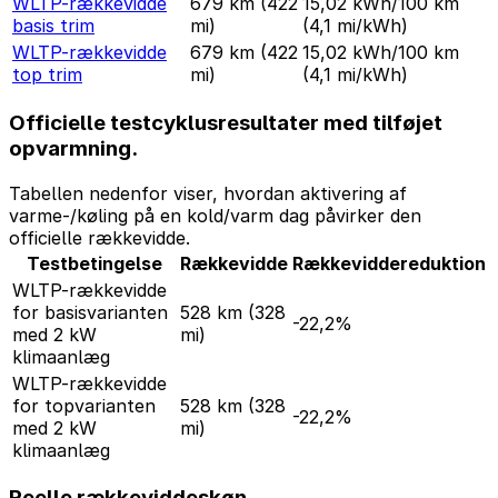
WLTP-rækkevidde
679 km
(422
15,02 kWh/100 km
basis trim
mi)
(4,1 mi/kWh)
WLTP-rækkevidde
679 km
(422
15,02 kWh/100 km
top trim
mi)
(4,1 mi/kWh)
Officielle testcyklusresultater med tilføjet
opvarmning.
Tabellen nedenfor viser, hvordan aktivering af
varme-/køling på en kold/varm dag påvirker den
officielle rækkevidde.
Testbetingelse
Rækkevidde
Rækkeviddereduktion
WLTP-rækkevidde
for basisvarianten
528 km
(328
-22,2%
med 2 kW
mi)
klimaanlæg
WLTP-rækkevidde
for topvarianten
528 km
(328
-22,2%
med 2 kW
mi)
klimaanlæg
Reelle rækkeviddeskøn