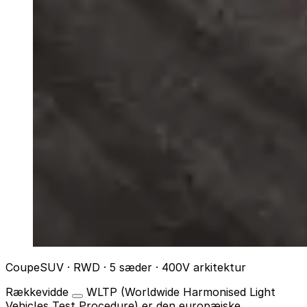
CoupeSUV · RWD · 5 sæder · 400V arkitektur
Rækkevidde
WLTP (Worldwide Harmonised Light
Vehicles Test Procedure) er den europæiske