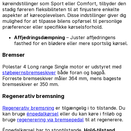
køreindstillinger som Sport eller Comfort, tilbyder den
stadig føreren fleksibiliteten til at finjustere enkelte
aspekter af køreoplevelsen. Disse indstillinger giver dig
mulighed for at tilpasse bilens opførsel til personlige
præferencer eller specifikke kørselsforhold.
Affjedringsdæmpning
– Juster affjedringens
fasthed for en blødere eller mere sportslig kørsel.
Bremser
Polestar 4 Long range Single motor er udstyret med
støbejernsbremseskiver
både foran og bagpå.
Forreste bremseskiver måler 364 mm, mens bageste
bremseskiver er 350 mm.
Regenerativ bremsning
Regenerativ bremsning
er tilgængelig i to tilstande. Du
kan bruge
énpedalkørsel
eller du kan køre i friløb og
bruge
regenerering via bremsepedal
til at regenerere.
Énpedalkørsel har to stoptilstande.
Hold-tilstand