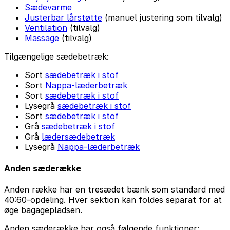
Sædevarme
Justerbar lårstøtte
(manuel justering som tilvalg)
Ventilation
(tilvalg)
Massage
(tilvalg)
Tilgængelige sædebetræk:
Sort
sædebetræk i stof
Sort
Nappa-læderbetræk
Sort
sædebetræk i stof
Lysegrå
sædebetræk i stof
Sort
sædebetræk i stof
Grå
sædebetræk i stof
Grå
lædersædebetræk
Lysegrå
Nappa-læderbetræk
Anden sæderække
Anden række har en tresædet bænk som standard med
40:60-opdeling. Hver sektion kan foldes separat for at
øge bagagepladsen.
Anden sæderække har også følgende funktioner: