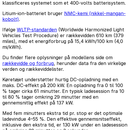
klassificeres systemet som et 400-volts batterisystem.
Litium-ion-batteriet bruger
NMC-kemi (nikkel-mangan-
kobolt)
.
Ifølge
WLTP-standarden
(Worldwide Harmonized Light
Vehicles Test Procedure) er rækkevidden 610 km (379
miles), med et energiforbrug på 15,4 kWh/100 km (4,0
mi/kWh).
Du finder flere oplysninger på modellens side om
rækkevidde og forbrug
, herunder data fra den virkelige
verden og rækkeviddelister.
Køretøjet understøtter hurtig DC-opladning med en
maks. DC-effekt på 200 kW. En opladning fra 0 til 100
% tager cirka 61 minutter. En typisk ladesession fra 10
til 80 % tager omkring 29 minutter med en
gennemsnitlig effekt på 137 kW.
Med fem minutters ekstra tid pr. stop er det optimale
ladevindue 4–55 %. Den effektive gennemsnitseffekt,
inklusive den ekstra tid, er 130 kW under en ladesession