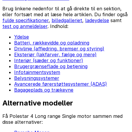
Brug linkene nedenfor til at gå direkte til en sektion,
eller fortsæt med at læse hele artiklen. Du finder også
fulde specifikationer
,
billedgalleriet
,
ladeydelse
samt
test og anmeldelser
. Indhold:
Ydelse
Batteri, rækkevidde og opladning
Drivlinje (affjedring, bremser og styring)
Eksteriør (lakfarver, fælge og mere)
Interiør (sæder og funktioner)
Brugergrænseflade og betjening
Infotainmentsystem
Belysningssystemer
Avancerede førerstøttesystemer (ADAS)
Bagageplads og trækevne
Alternative modeller
Få Polestar 4 Long range Single motor sammen med
disse alternativer: