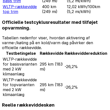
basis trim
(249 mi)
(5,2 mi/kWh)
WLTP-rækkevidde
400 km
12,02 kWh/100km
top trim
(249 mi)
(5,2 mi/kWh)
Officielle testcyklusresultater med tilføjet
opvarmning.
Tabellen nedenfor viser, hvordan aktivering af
varme-/køling på en kold/varm dag påvirker den
officielle rækkevidde.
Testbetingelse
Rækkevidde
Rækkeviddereduktion
WLTP-rækkevidde
for basisvarianten
295 km
(183
-26,2%
med 2 kW
mi)
klimaanlæg
WLTP-rækkevidde
for topvarianten
295 km
(183
-26,2%
med 2 kW
mi)
klimaanlæg
Reelle rækkeviddeskøn