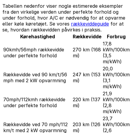
Tabellen nedenfor viser nogle estimerede eksempler
fra den virkelige verden under perfekte forhold og
under forhold, hvor A/C er nødvendig for at opvarme
eller køle køretøjet. Se vores
rækkeviddeguide
for at
se, hvordan rækkevidden påvirkes i praksis.
Kørehastighed
Rækkevidde
Forbrug
17,8
90kmh/56mph rækkevidde
270 km
(168
kWh/100km
under perfekte forhold
mi)
(3,5
mi/kWh)
20,0
Rækkevidde ved 90 km/t/56
247 km
(153
kWh/100km
mph med 2 kW opvarmning
mi)
(3,1
mi/kWh)
21,9
70mph/112kmh rækkevidde
220 km
(137
kWh/100km
under perfekte forhold
mi)
(2,8
mi/kWh)
23,7
Rækkevidde ved 70 mph/112
203 km
(126
kWh/100km
km/t med 2 kW opvarmning
mi)
(2,6