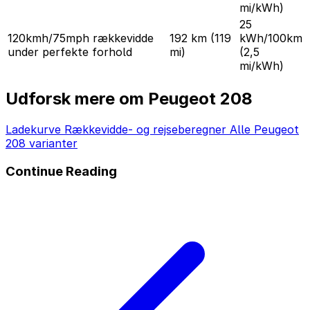
mi/kWh)
25
120kmh/75mph rækkevidde
192 km
(119
kWh/100km
under perfekte forhold
mi)
(2,5
mi/kWh)
Udforsk mere om Peugeot 208
Ladekurve
Rækkevidde- og rejseberegner
Alle Peugeot
208 varianter
Continue Reading