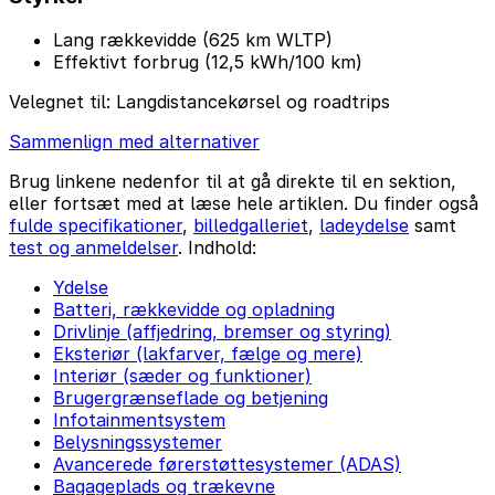
Lang rækkevidde (625 km WLTP)
Effektivt forbrug (12,5 kWh/100 km)
Velegnet til:
Langdistancekørsel og roadtrips
Sammenlign med alternativer
Brug linkene nedenfor til at gå direkte til en sektion,
eller fortsæt med at læse hele artiklen. Du finder også
fulde specifikationer
,
billedgalleriet
,
ladeydelse
samt
test og anmeldelser
. Indhold:
Ydelse
Batteri, rækkevidde og opladning
Drivlinje (affjedring, bremser og styring)
Eksteriør (lakfarver, fælge og mere)
Interiør (sæder og funktioner)
Brugergrænseflade og betjening
Infotainmentsystem
Belysningssystemer
Avancerede førerstøttesystemer (ADAS)
Bagageplads og trækevne