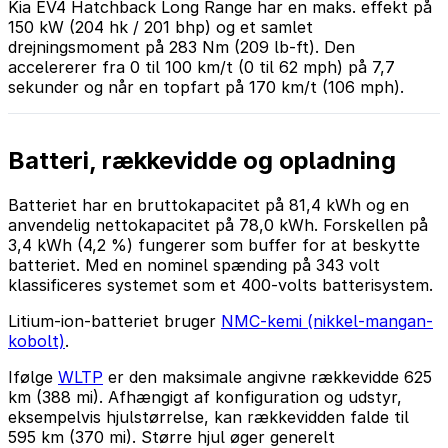
Kia EV4 Hatchback Long Range har en maks. effekt på
150 kW (204 hk / 201 bhp) og et samlet
drejningsmoment på 283 Nm (209 lb-ft). Den
accelererer fra 0 til 100 km/t (0 til 62 mph) på 7,7
sekunder og når en topfart på 170 km/t (106 mph).
Batteri, rækkevidde og opladning
Batteriet har en bruttokapacitet på 81,4 kWh og en
anvendelig nettokapacitet på 78,0 kWh. Forskellen på
3,4 kWh (4,2 %) fungerer som buffer for at beskytte
batteriet. Med en nominel spænding på 343 volt
klassificeres systemet som et 400-volts batterisystem.
Litium-ion-batteriet bruger
NMC-kemi (nikkel-mangan-
kobolt)
.
Ifølge
WLTP
er den maksimale angivne rækkevidde 625
km (388 mi). Afhængigt af konfiguration og udstyr,
eksempelvis hjulstørrelse, kan rækkevidden falde til
595 km (370 mi). Større hjul øger generelt