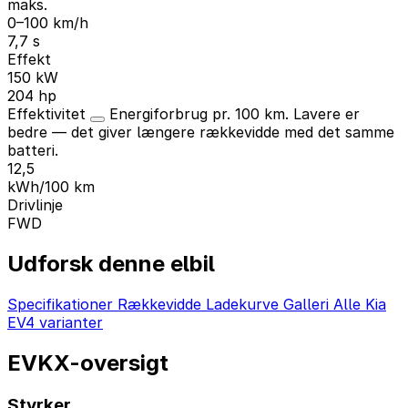
maks.
0–100 km/h
7,7 s
Effekt
150 kW
204 hp
Effektivitet
Energiforbrug pr. 100 km. Lavere er
bedre — det giver længere rækkevidde med det samme
batteri.
12,5
kWh/100 km
Drivlinje
FWD
Udforsk denne elbil
Specifikationer
Rækkevidde
Ladekurve
Galleri
Alle Kia
EV4 varianter
EVKX-oversigt
Styrker