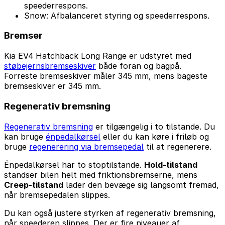
speederrespons.
Snow: Afbalanceret styring og speederrespons.
Bremser
Kia EV4 Hatchback Long Range er udstyret med
støbejernsbremseskiver
både foran og bagpå.
Forreste bremseskiver måler 345 mm, mens bageste
bremseskiver er 345 mm.
Regenerativ bremsning
Regenerativ bremsning
er tilgængelig i to tilstande. Du
kan bruge
énpedalkørsel
eller du kan køre i friløb og
bruge
regenerering via bremsepedal
til at regenerere.
Énpedalkørsel har to stoptilstande.
Hold-tilstand
standser bilen helt med friktionsbremserne, mens
Creep-tilstand
lader den bevæge sig langsomt fremad,
når bremsepedalen slippes.
Du kan også justere styrken af regenerativ bremsning,
når speederen slippes. Der er fire niveauer af