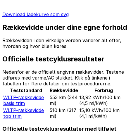
Download ladekurve som svg
Rækkevidde under dine egne forhold
Rækkevidden i den virkelige verden varierer alt efter,
hvordan og hvor bilen køres.
Officielle testcyklusresultater
Nedenfor er de officielt angivne rækkevidder. Testene
udføres med varme/AC slukket. Klik på linkene i
tabellen for flere detaljer om testprocedurerne.
Teststandard
Rækkevidde
Forbrug
WLTP-rækkevidde
553 km
(344
13,92 kWh/100 km
basis trim
mi)
(4,5 mi/kWh)
WLTP-rækkevidde
510 km
(317
15,10 kWh/100 km
top trim
mi)
(4,1 mi/kWh)
Officielle testcyklusresultater med tilføjet