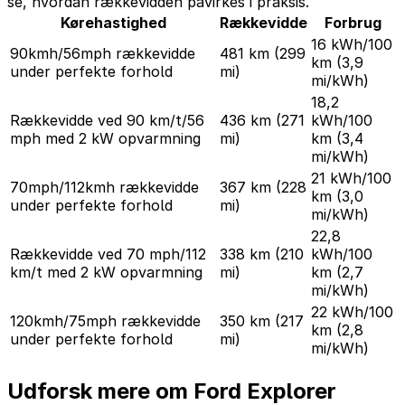
se, hvordan rækkevidden påvirkes i praksis.
Kørehastighed
Rækkevidde
Forbrug
16 kWh/100
90kmh/56mph rækkevidde
481 km
(299
km
(3,9
under perfekte forhold
mi)
mi/kWh)
18,2
Rækkevidde ved 90 km/t/56
436 km
(271
kWh/100
mph med 2 kW opvarmning
mi)
km
(3,4
mi/kWh)
21 kWh/100
70mph/112kmh rækkevidde
367 km
(228
km
(3,0
under perfekte forhold
mi)
mi/kWh)
22,8
Rækkevidde ved 70 mph/112
338 km
(210
kWh/100
km/t med 2 kW opvarmning
mi)
km
(2,7
mi/kWh)
22 kWh/100
120kmh/75mph rækkevidde
350 km
(217
km
(2,8
under perfekte forhold
mi)
mi/kWh)
Udforsk mere om Ford Explorer