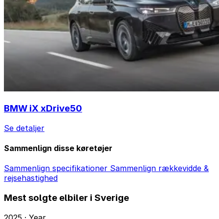
BMW iX xDrive50
Se detaljer
Sammenlign disse køretøjer
Sammenlign specifikationer
Sammenlign rækkevidde &
rejsehastighed
Mest solgte elbiler i Sverige
2025 · Year