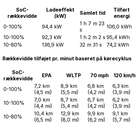
SoC-
Ladeeffekt
Tilført
Samlet tid
rækkevidde
(kW)
energi
1 h 7 m 23
0-100%
94,4 kW
106,0 kWh
s
10-100%
92,3 kW
1 h 2 m 2 s
95,4 kWh
10-80%
136,9 kW
32 m 31 s
74,2 kWh
Rækkevidde tilføjet pr. minut baseret på kørecyklus
SoC-
EPA
WLTP
70 mph
120 km/h
rækkevidde
7,2 km
8,9 km
6,8 km
6,3 km
0-100%
(4,5 mi)
(5,5 mi)
(4,2 mi)
(3,9 mi)
7,0 km
8,7 km
6,7 km
6,2 km
10-100%
(4,4 mi)
(5,4 mi)
(4,2 mi)
(3,9 mi)
10,4 km
12,9 km
9,9 km
9,1 km
10-80%
(6,5 mi)
(8,0 mi)
(6,2 mi)
(5,7 mi)