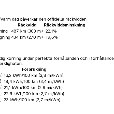
varm dag påverkar den officiella räckvidden.
Räckvidd
Räckviddsminskning
ning
487 km
(303 mi)
-22,1%
gning
434 km
(270 mi)
-19,6%
klig körning under perfekta förhållanden och i förhålland
erkligheten.
Förbrukning
i)
16,2 kWh/100 km
(3,8 mi/kWh)
)
18,4 kWh/100 km
(3,4 mi/kWh)
i)
21,1 kWh/100 km
(2,9 mi/kWh)
)
22,9 kWh/100 km
(2,7 mi/kWh)
)
23 kWh/100 km
(2,7 mi/kWh)