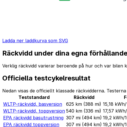
Ladda ner laddkurva som SVG
Räckvidd under dina egna förhålland
Verklig räckvidd varierar beroende på hur och var bilen k
Officiella testcykelresultat
Nedan visas de officiellt klassade räckvidderna. Tester
Teststandard
Räckvidd
F
WLTP-räckvidd, basversion
625 km
(388 mi)
15,18 kWh
WLTP-räckvidd, toppversion
540 km
(336 mi)
17,57 kWh
EPA räckvidd basutrustning
307 mi
(494 km)
19,2 kWh/
EPA räckvidd toppversion
307 mi
(494 km)
19,2 kWh/