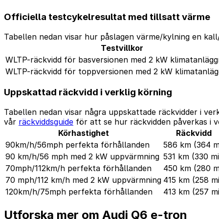
Officiella testcykelresultat med tillsatt värme
Tabellen nedan visar hur påslagen värme/kylning en kall/
Testvillkor
WLTP-räckvidd för basversionen med 2 kW klimatanlägg
WLTP-räckvidd för toppversionen med 2 kW klimatanläg
Uppskattad räckvidd i verklig körning
Tabellen nedan visar några uppskattade räckvidder i ver
vår
räckviddsguide
för att se hur räckvidden påverkas i v
Körhastighet
Räckvidd
90km/h/56mph perfekta förhållanden
586 km
(364 m
90 km/h/56 mph med 2 kW uppvärmning
531 km
(330 mi
70mph/112km/h perfekta förhållanden
450 km
(280 m
70 mph/112 km/h med 2 kW uppvärmning
415 km
(258 mi
120km/h/75mph perfekta förhållanden
413 km
(257 mi
Utforska mer om Audi Q6 e-tron