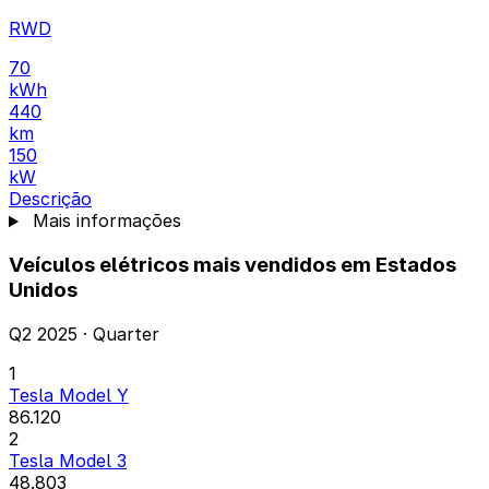
RWD
70
kWh
440
km
150
kW
Descrição
Mais informações
Veículos elétricos mais vendidos em Estados
Unidos
Q2 2025 · Quarter
1
Tesla Model Y
86.120
2
Tesla Model 3
48.803