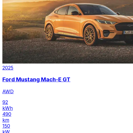
2025
Ford Mustang Mach-E GT
AWD
92
kWh
490
km
150
kW