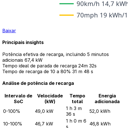
Baixar
Principais insights
Potência efetiva de recarga, incluindo 5 minutos
adicionais
67,4 kW
Tempo ideal de parada de recarga
24m 32s
Tempo de recarga de 10 a 80%
31 m 48 s
Análise de potência de recarga
Intervalo de
Velocidade
Tempo
Energia
SoC
(kW)
total
adicionada
1 h 3 m
0-100%
49,0 kW
52,0 kWh
36 s
1 h 0 m 6
10-100%
46,7 kW
46,8 kWh
s