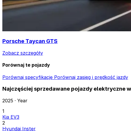
Porsche Taycan GTS
Zobacz szczegóły
Porównaj te pojazdy
Porównaj specyfikacje
Porównaj zasięg i prędkość jazdy
Najczęściej sprzedawane pojazdy elektryczne w 
2025 · Year
1
Kia EV3
2
Hyundai Inster