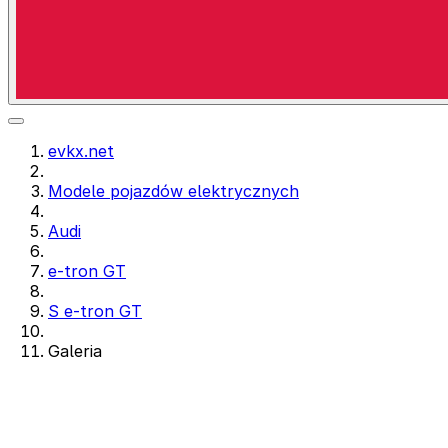
evkx.net
Modele pojazdów elektrycznych
Audi
e-tron GT
S e-tron GT
Galeria