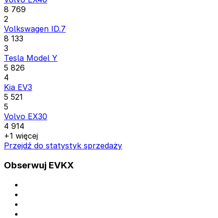
8 769
2
Volkswagen ID.7
8 133
3
Tesla Model Y
5 826
4
Kia EV3
5 521
5
Volvo EX30
4 914
+1 więcej
Przejdź do statystyk sprzedaży
Obserwuj EVKX