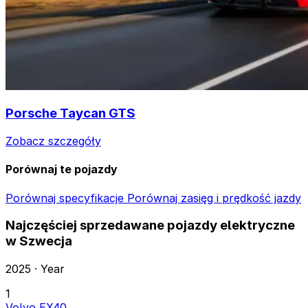
Porsche Taycan GTS
Zobacz szczegóły
Porównaj te pojazdy
Porównaj specyfikacje
Porównaj zasięg i prędkość jazdy
Najczęściej sprzedawane pojazdy elektryczne
w Szwecja
2025 · Year
1
Volvo EX40