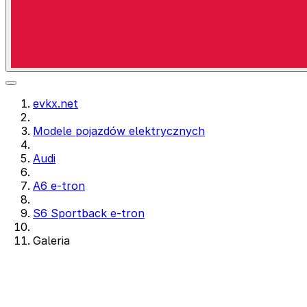
evkx.net
Modele pojazdów elektrycznych
Audi
A6 e-tron
S6 Sportback e-tron
Galeria