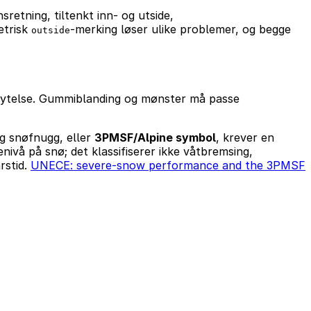
retning, tiltenkt inn- og utside,
etrisk
-merking løser ulike problemer, og begge
outside
e ytelse. Gummiblanding og mønster må passe
og snøfnugg, eller
3PMSF/Alpine symbol
, krever en
nivå på snø; det klassifiserer ikke våtbremsing,
rstid.
UNECE: severe-snow performance and the 3PMSF