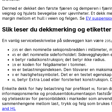
Dermed er dekket den første fjæren og demperen i fjærin
veigrep og hjulets bevegelse over ujevnheter. Et dekk me
margin mellom et hull i veien og felgen. Se
EV suspensio
Slik leser du dekkmerking og etiketter
En vanlig servicebeskrivelse på sideveggen kan være
235
er den nominelle seksjonsbredden i millimeter, m
235
er det nominelle sideforholdet: Sidevegghøyden 
45
betyr radialkonstruksjon; det betyr ikke radius.
R
er koden for felgdiameter i tommer.
19
er belastningsindeksen. Den tilsvarer en maksimal
99
er hastighetssymbolet. Det er en testet egenskap ved
V
betyr Extra Load eller forsterket konstruksjon. D
XL
Enkelte dekk for høy belastning har prefikset
foran di
HL
informasjonsmerke og produsentdokumentasjon fastslår h
og ytelseskrav for personbildekk i markeder som anvend
sammenhengene mellom last, trykk og felg som brukes 
and HL