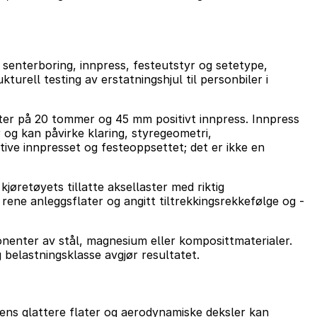
, senterboring, innpress, festeutstyr og setetype,
urell testing av erstatningshjul til personbiler i
eter på 20 tommer og 45 mm positivt innpress. Innpress
 og kan påvirke klaring, styregeometri,
tive innpresset og festeoppsettet; det er ikke en
kjøretøyets tillatte aksellaster med riktig
 rene anleggsflater og angitt tiltrekkingsrekkefølge og -
nenter av stål, magnesium eller komposittmaterialer.
 belastningsklasse avgjør resultatet.
mens glattere flater og aerodynamiske deksler kan