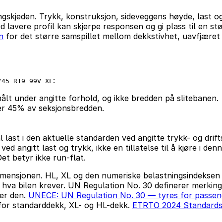
gskjeden. Trykk, konstruksjon, sideveggens høyde, last o
d lavere profil kan skjerpe responsen og gi plass til en 
n
for det større samspillet mellom dekkstivhet, uavfjæret
:
/45 R19 99V XL
ålt under angitte forhold, og ikke bredden på slitebanen.
er 45% av seksjonsbredden.
 last i den aktuelle standarden ved angitte trykk- og drift
 angitt last og trykk, ikke en tillatelse til å kjøre i den
et betyr ikke run-flat.
mensjonen. HL, XL og den numeriske belastningsindeksen e
va bilen krever. UN Regulation No. 30 definerer merking,
er den.
UNECE: UN Regulation No. 30 — tyres for passen
for standarddekk, XL- og HL-dekk.
ETRTO 2024 Standards M