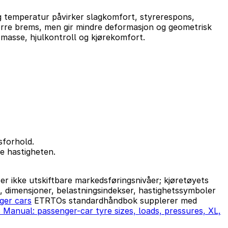
g temperatur påvirker slagkomfort, styrerespons,
større brems, men gir mindre deformasjon og geometrisk
 masse, hjulkontroll og kjørekomfort.
sforhold.
ne hastigheten.
r ikke utskiftbare markedsføringsnivåer; kjøretøyets
 dimensjoner, belastningsindekser, hastighetssymboler
ger cars
ETRTOs standardhåndbok supplerer med
anual: passenger-car tyre sizes, loads, pressures, XL,