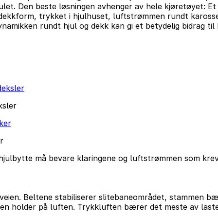
let. Den beste løsningen avhenger av hele kjøretøyet: Et 
, dekkform, trykket i hjulhuset, luftstrømmen rundt kaross
amikken rundt hjul og dekk kan gi et betydelig bidrag til
ksler
r
 hjulbytte må bevare klaringene og luftstrømmen som kr
ien. Beltene stabiliserer slitebaneområdet, stammen bære
eren holder på luften. Trykkluften bærer det meste av las