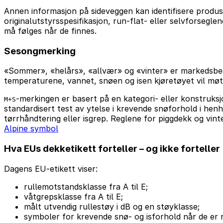
Annen informasjon på sideveggen kan identifisere produse
originalutstyrsspesifikasjon, run-flat- eller selvforseg
må følges når de finnes.
Sesongmerking
«Sommer», «helårs», «allvær» og «vinter» er markedsbes
temperaturene, vannet, snøen og isen kjøretøyet vil møt
-merkingen er basert på en kategori- eller konstruks
M+S
standardisert test av ytelse i krevende snøforhold i henh
tørrhåndtering eller isgrep. Reglene for piggdekk og vinte
Alpine symbol
Hva EUs dekketikett forteller – og ikke forteller
Dagens EU-etikett viser:
rullemotstandsklasse fra A til E;
våtgrepsklasse fra A til E;
målt utvendig rullestøy i dB og en støyklasse;
symboler for krevende snø- og isforhold når de er 