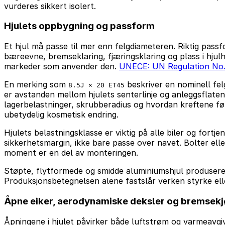
vurderes sikkert isolert.
Hjulets oppbygning og passform
Et hjul må passe til mer enn felgdiameteren. Riktig passf
bæreevne, bremseklaring, fjæringsklaring og plass i hjulh
markeder som anvender den.
UNECE: UN Regulation No.
En merking som
beskriver en nominell fel
8.5J × 20 ET45
er avstanden mellom hjulets senterlinje og anleggsflaten
lagerbelastninger, skrubberadius og hvordan kreftene før
ubetydelig kosmetisk endring.
Hjulets belastningsklasse er viktig på alle biler og fortj
sikkerhetsmargin, ikke bare passe over navet. Bolter elle
moment er en del av monteringen.
Støpte, flytformede og smidde aluminiumshjul produsere
Produksjonsbetegnelsen alene fastslår verken styrke eller
Åpne eiker, aerodynamiske deksler og bremsekj
Åpningene i hjulet påvirker både luftstrøm og varmeavgi