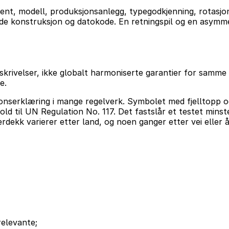
nt, modell, produksjonsanlegg, typegodkjenning, rotasjons
lende konstruksjon og datokode. En retningspil og en asymm
krivelser, ikke globalt harmoniserte garantier for samm
e.
jonserklæring i mange regelverk. Symbolet med fjelltopp 
old til UN Regulation No. 117. Det fastslår et testet minste
rdekk varierer etter land, og noen ganger etter vei eller å
relevante;