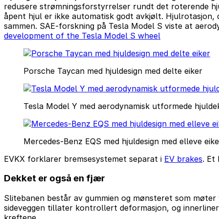
redusere strømningsforstyrrelser rundt det roterende hju
åpent hjul er ikke automatisk godt avkjølt. Hjulrotasjon
sammen. SAE-forskning på Tesla Model S viste at aerodyn
development of the Tesla Model S wheel
Porsche Taycan med hjuldesign med delte eiker
Tesla Model Y med aerodynamisk utformede hjulde
Mercedes-Benz EQS med hjuldesign med elleve eike
EVKX forklarer bremsesystemet separat i
EV brakes
. Et
Dekket er også en fjær
Slitebanen består av gummien og mønsteret som møter ve
sideveggen tillater kontrollert deformasjon, og innerlin
kreftene.