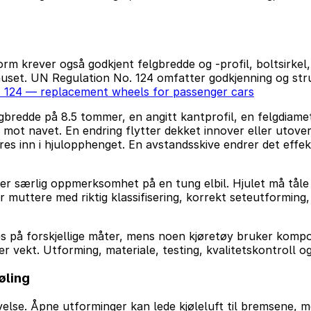
orm krever også godkjent felgbredde og -profil, boltsirkel
uset. UN Regulation No. 124 omfatter godkjenning og strukt
 124 — replacement wheels for passenger cars
gbredde på 8.5 tommer, en angitt kantprofil, en felgdiam
 mot navet. En endring flytter dekket innover eller utover
es inn i hjulopphenget. En avstandsskive endrer det effek
ener særlig oppmerksomhet på en tung elbil. Hjulet må tåle 
r muttere med riktig klassifisering, korrekt seteutforming,
s på forskjellige måter, mens noen kjøretøy bruker kompo
 vekt. Utforming, materiale, testing, kvalitetskontroll og
øling
velse. Åpne utforminger kan lede kjøleluft til bremsene, 