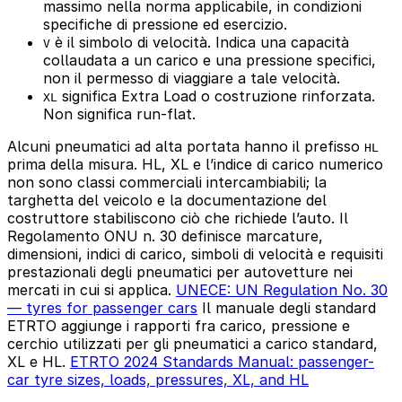
massimo nella norma applicabile, in condizioni
specifiche di pressione ed esercizio.
è il simbolo di velocità. Indica una capacità
V
collaudata a un carico e una pressione specifici,
non il permesso di viaggiare a tale velocità.
significa Extra Load o costruzione rinforzata.
XL
Non significa run-flat.
Alcuni pneumatici ad alta portata hanno il prefisso
HL
prima della misura. HL, XL e l’indice di carico numerico
non sono classi commerciali intercambiabili; la
targhetta del veicolo e la documentazione del
costruttore stabiliscono ciò che richiede l’auto. Il
Regolamento ONU n. 30 definisce marcature,
dimensioni, indici di carico, simboli di velocità e requisiti
prestazionali degli pneumatici per autovetture nei
mercati in cui si applica.
UNECE: UN Regulation No. 30
— tyres for passenger cars
Il manuale degli standard
ETRTO aggiunge i rapporti fra carico, pressione e
cerchio utilizzati per gli pneumatici a carico standard,
XL e HL.
ETRTO 2024 Standards Manual: passenger-
car tyre sizes, loads, pressures, XL, and HL