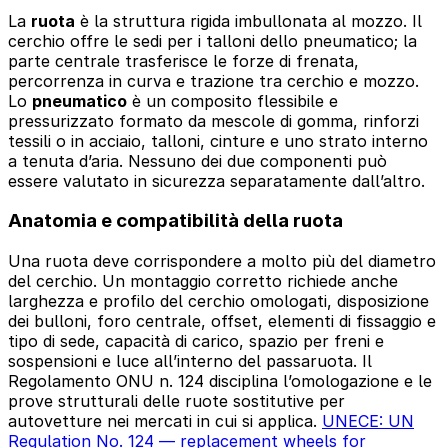
La
ruota
è la struttura rigida imbullonata al mozzo. Il
cerchio offre le sedi per i talloni dello pneumatico; la
parte centrale trasferisce le forze di frenata,
percorrenza in curva e trazione tra cerchio e mozzo.
Lo
pneumatico
è un composito flessibile e
pressurizzato formato da mescole di gomma, rinforzi
tessili o in acciaio, talloni, cinture e uno strato interno
a tenuta d’aria. Nessuno dei due componenti può
essere valutato in sicurezza separatamente dall’altro.
Anatomia e compatibilità della ruota
Una ruota deve corrispondere a molto più del diametro
del cerchio. Un montaggio corretto richiede anche
larghezza e profilo del cerchio omologati, disposizione
dei bulloni, foro centrale, offset, elementi di fissaggio e
tipo di sede, capacità di carico, spazio per freni e
sospensioni e luce all’interno del passaruota. Il
Regolamento ONU n. 124 disciplina l’omologazione e le
prove strutturali delle ruote sostitutive per
autovetture nei mercati in cui si applica.
UNECE: UN
Regulation No. 124 — replacement wheels for