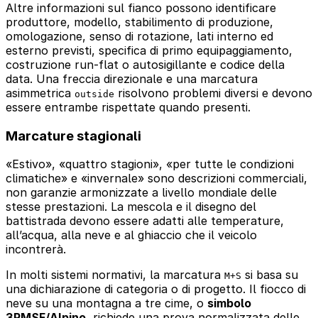
Altre informazioni sul fianco possono identificare
produttore, modello, stabilimento di produzione,
omologazione, senso di rotazione, lati interno ed
esterno previsti, specifica di primo equipaggiamento,
costruzione run-flat o autosigillante e codice della
data. Una freccia direzionale e una marcatura
asimmetrica
risolvono problemi diversi e devono
outside
essere entrambe rispettate quando presenti.
Marcature stagionali
«Estivo», «quattro stagioni», «per tutte le condizioni
climatiche» e «invernale» sono descrizioni commerciali,
non garanzie armonizzate a livello mondiale delle
stesse prestazioni. La mescola e il disegno del
battistrada devono essere adatti alle temperature,
all’acqua, alla neve e al ghiaccio che il veicolo
incontrerà.
In molti sistemi normativi, la marcatura
si basa su
M+S
una dichiarazione di categoria o di progetto. Il fiocco di
neve su una montagna a tre cime, o
simbolo
3PMSF/Alpino
, richiede una prova normalizzata delle