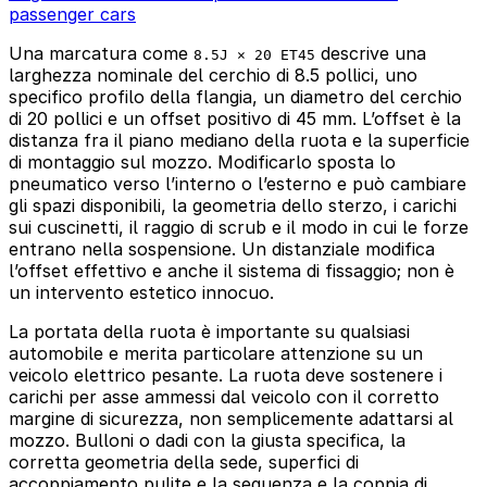
passenger cars
Una marcatura come
descrive una
8.5J × 20 ET45
larghezza nominale del cerchio di 8.5 pollici, uno
specifico profilo della flangia, un diametro del cerchio
di 20 pollici e un offset positivo di 45 mm. L’offset è la
distanza fra il piano mediano della ruota e la superficie
di montaggio sul mozzo. Modificarlo sposta lo
pneumatico verso l’interno o l’esterno e può cambiare
gli spazi disponibili, la geometria dello sterzo, i carichi
sui cuscinetti, il raggio di scrub e il modo in cui le forze
entrano nella sospensione. Un distanziale modifica
l’offset effettivo e anche il sistema di fissaggio; non è
un intervento estetico innocuo.
La portata della ruota è importante su qualsiasi
automobile e merita particolare attenzione su un
veicolo elettrico pesante. La ruota deve sostenere i
carichi per asse ammessi dal veicolo con il corretto
margine di sicurezza, non semplicemente adattarsi al
mozzo. Bulloni o dadi con la giusta specifica, la
corretta geometria della sede, superfici di
accoppiamento pulite e la sequenza e la coppia di