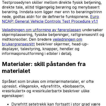
Testprosedyren skiller mellom direkte fysisk betjening,
direkte tale, alltid tilgjengelig berøring og menybasert
berøring. Inndata som ligger mer enn to berøringstrinn
nede, godtas aldri for de definerte funksjonene.
Euro
NCAP: General Vehicle Controls Test Procedure v1.1
Veiledningen om utforming av førerplassen
undersøker
skjermplassering, fysiske betjeninger, rattgrensesnitt og
midtkonsoller. Den bredere
veiledningen om
brukergrensesnitt
beskriver skjermer, head-up-
displayer, talestyring, knapper, hendler og
informasjonsutforming i elbiler i detalj.
Materialer: skill påstanden fra
materialet
Språket som brukes om interiørmaterialer, er ofte
upresist. «Vegansk», «dyrefritt», «biobasert»,
«resirkulert» og «resirkulerbart» beskriver ulike
egenskaper:
Dyrefritt setetrekk kan fortsatt i stor grad være