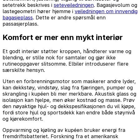
setetrekk beskrives i
seteveiledningen
. Bagasjevolum og
lastegeometri hører hjemme i
veiledningen om innvendig
bagasjeplass
. Dette er andre spørsmål enn
passasjerplass.
Komfort er mer enn mykt interiør
Et godt interiør støtter kroppen, håndterer varme og
blending, er stille nok for samtaler og gjør ikke
rutineoppgaver slitsomme. Elbiler introduserer flere
særskilte hensyn.
Uten en forbrenningsmotor som maskerer andre lyder,
kan dekkstøy, vindstøy, slag fra fjæringen, pumper og
skrangling i kupéen bli mer merkbare. Akustisk glass og
isolasjon kan hjelpe, men øker kostnad og masse. Prøv
den nøyaktige hjul- og dekkspesifikasjonen du vil kjøpe,
fordi store hjul og sportsdekk kan endre både støynivå
og kjørekomfort.
Oppvarming og kjøling av kupéen bruker energi fra
fremdriftsbatteriet. Forskning fra et amerikansk