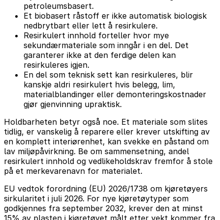
petroleumsbasert.
Et biobasert råstoff er ikke automatisk biologisk
nedbrytbart eller lett å resirkulere.
Resirkulert innhold forteller hvor mye
sekundærmateriale som inngår i en del. Det
garanterer ikke at den ferdige delen kan
resirkuleres igjen.
En del som teknisk sett kan resirkuleres, blir
kanskje aldri resirkulert hvis belegg, lim,
materialblandinger eller demonteringskostnader
gjør gjenvinning upraktisk.
Holdbarheten betyr også noe. Et materiale som slites
tidlig, er vanskelig å reparere eller krever utskifting av
en komplett interiørenhet, kan svekke en påstand om
lav miljøpåvirkning. Be om sammensetning, andel
resirkulert innhold og vedlikeholdskrav fremfor å stole
på et merkevarenavn for materialet.
EU vedtok forordning (EU) 2026/1738 om kjøretøyers
sirkularitet i juli 2026. For nye kjøretøytyper som
godkjennes fra september 2032, krever den at minst
15% av plasten i kjøretøyet målt etter vekt kommer fra