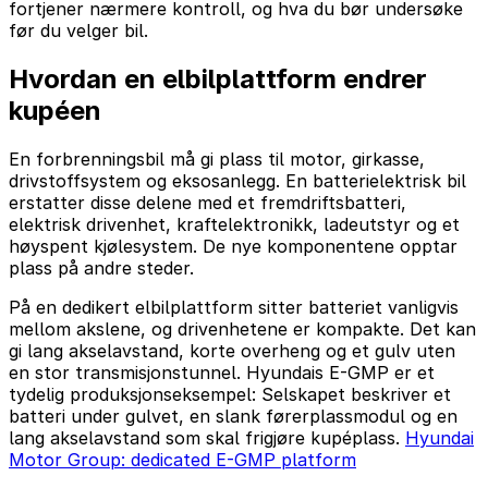
fortjener nærmere kontroll, og hva du bør undersøke
før du velger bil.
Hvordan en elbilplattform endrer
kupéen
En forbrenningsbil må gi plass til motor, girkasse,
drivstoffsystem og eksosanlegg. En batterielektrisk bil
erstatter disse delene med et fremdriftsbatteri,
elektrisk drivenhet, kraftelektronikk, ladeutstyr og et
høyspent kjølesystem. De nye komponentene opptar
plass på andre steder.
På en dedikert elbilplattform sitter batteriet vanligvis
mellom akslene, og drivenhetene er kompakte. Det kan
gi lang akselavstand, korte overheng og et gulv uten
en stor transmisjonstunnel. Hyundais E-GMP er et
tydelig produksjonseksempel: Selskapet beskriver et
batteri under gulvet, en slank førerplassmodul og en
lang akselavstand som skal frigjøre kupéplass.
Hyundai
Motor Group: dedicated E-GMP platform