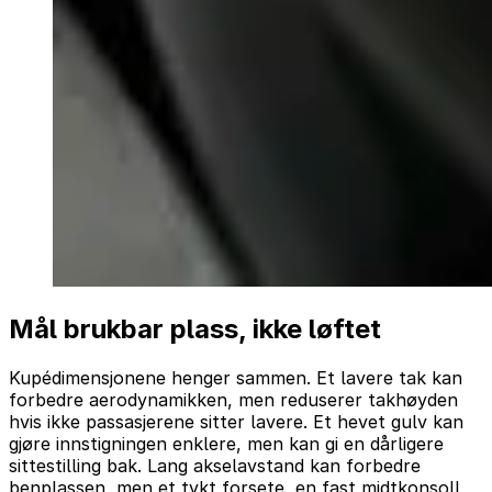
Mål brukbar plass, ikke løftet
Kupédimensjonene henger sammen. Et lavere tak kan
forbedre aerodynamikken, men reduserer takhøyden
hvis ikke passasjerene sitter lavere. Et hevet gulv kan
gjøre innstigningen enklere, men kan gi en dårligere
sittestilling bak. Lang akselavstand kan forbedre
benplassen, men et tykt forsete, en fast midtkonsoll