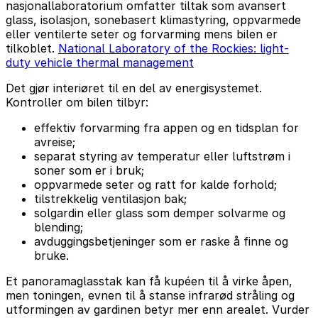
nasjonallaboratorium omfatter tiltak som avansert
glass, isolasjon, sonebasert klimastyring, oppvarmede
eller ventilerte seter og forvarming mens bilen er
tilkoblet.
National Laboratory of the Rockies: light-
duty vehicle thermal management
Det gjør interiøret til en del av energisystemet.
Kontroller om bilen tilbyr:
effektiv forvarming fra appen og en tidsplan for
avreise;
separat styring av temperatur eller luftstrøm i
soner som er i bruk;
oppvarmede seter og ratt for kalde forhold;
tilstrekkelig ventilasjon bak;
solgardin eller glass som demper solvarme og
blending;
avduggingsbetjeninger som er raske å finne og
bruke.
Et panoramaglasstak kan få kupéen til å virke åpen,
men toningen, evnen til å stanse infrarød stråling og
utformingen av gardinen betyr mer enn arealet. Vurder