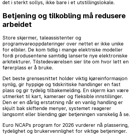
det i sterkt sollys, ikke bare i et utstillingslokale.
Betjening og tilkobling må redusere
arbeidet
Store skjermer, taleassistenter og
programvareoppdateringer over nettet er ikke unike
for elbiler. De kom tidlig i mange elektriske modeller
fordi produsentene samtidig lanserte nye elektroniske
arkitekturer. Tilstedeværelsen sier lite om hvor lett en
førerplass er å bruke.
Det beste grensesnittet holder viktig kjøreinformasjon
synlig, gir hyppige og tidskritiske handlinger en fast
plass og gir tydelig tilbakemelding. En skjerm kan være
utmerket til kart, kameraer og fleksible innstillinger.
Den er en dårlig erstatning når en vanlig handling er
skjult bak skiftende menyer, systemet reagerer
langsomt eller blending gjør betjeningen vanskelig å se.
Euro NCAPs program for 2026 vurderer nå plassering,
tydelighet og brukervennlighet for viktige betjeninger.