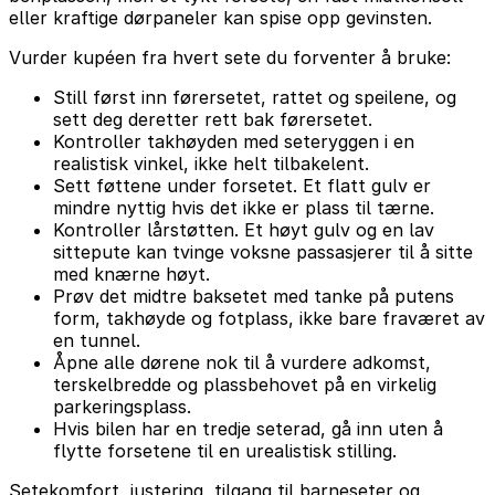
eller kraftige dørpaneler kan spise opp gevinsten.
Vurder kupéen fra hvert sete du forventer å bruke:
Still først inn førersetet, rattet og speilene, og
sett deg deretter rett bak førersetet.
Kontroller takhøyden med seteryggen i en
realistisk vinkel, ikke helt tilbakelent.
Sett føttene under forsetet. Et flatt gulv er
mindre nyttig hvis det ikke er plass til tærne.
Kontroller lårstøtten. Et høyt gulv og en lav
sittepute kan tvinge voksne passasjerer til å sitte
med knærne høyt.
Prøv det midtre baksetet med tanke på putens
form, takhøyde og fotplass, ikke bare fraværet av
en tunnel.
Åpne alle dørene nok til å vurdere adkomst,
terskelbredde og plassbehovet på en virkelig
parkeringsplass.
Hvis bilen har en tredje seterad, gå inn uten å
flytte forsetene til en urealistisk stilling.
Setekomfort, justering, tilgang til barneseter og