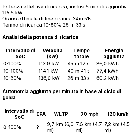
Potenza effettiva di ricarica, inclusi 5 minuti aggiuntivi
115,5 kW
Orario ottimale di fine ricarica
34m 51s
Tempo di ricarica 10-80%
26 m 33 s
Analisi della potenza di ricarica
Intervallo di
Velocità
Tempo
Energia
SoC
(kW)
totale
aggiunta
0-100%
113,9 kW
45 m 17 s
86,0 kWh
10-100%
114,1 kW
40 m 41 s
77,4 kWh
10-80%
136,0 kW
26 m 33 s
60,2 kWh
Autonomia aggiunta per minuto in base al ciclo di
guida
Intervallo di
EPA
WLTP
70 mph
120 km/h
SoC
9,7 km (6,0
7,6 km (4,7
7,2 km (4,5
0-100%
?
mi)
mi)
mi)