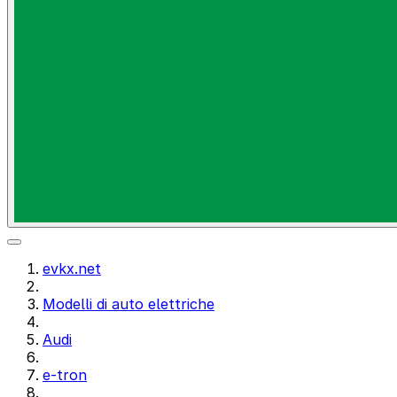
evkx.net
Modelli di auto elettriche
Audi
e-tron