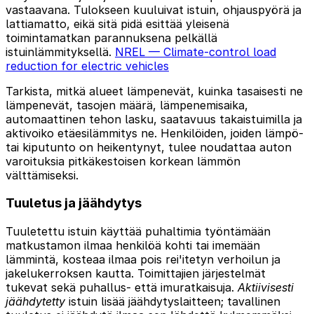
vastaavana. Tulokseen kuuluivat istuin, ohjauspyörä ja
lattiamatto, eikä sitä pidä esittää yleisenä
toimintamatkan parannuksena pelkällä
istuinlämmityksellä.
NREL — Climate-control load
reduction for electric vehicles
Tarkista, mitkä alueet lämpenevät, kuinka tasaisesti ne
lämpenevät, tasojen määrä, lämpenemisaika,
automaattinen tehon lasku, saatavuus takaistuimilla ja
aktivoiko etäesilämmitys ne. Henkilöiden, joiden lämpö-
tai kiputunto on heikentynyt, tulee noudattaa auton
varoituksia pitkäkestoisen korkean lämmön
välttämiseksi.
Tuuletus ja jäähdytys
Tuuletettu istuin käyttää puhaltimia työntämään
matkustamon ilmaa henkilöä kohti tai imemään
lämmintä, kosteaa ilmaa pois rei'itetyn verhoilun ja
jakelukerroksen kautta. Toimittajien järjestelmät
tukevat sekä puhallus- että imuratkaisuja.
Aktiivisesti
jäähdytetty
istuin lisää jäähdytyslaitteen; tavallinen