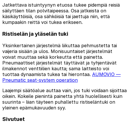
Jatkettava istuintyynyn etuosa tukee pidempiä reisiä
säilyttäen tilan polvitaipeessa. Osa jatkeista on
käsikäyttöisiä, osa sähköisiä tai jaettuja niin, että
kumpaakin reittä voi tukea erikseen.
Ristiselän ja yläselän tuki
Yksinkertainen järjestelmä liikuttaa pehmustetta tai
vaijeria sisään ja ulos. Monisuuntaiset järjestelmät
voivat muuttaa sekä korkeutta että painetta.
Pneumaattiset järjestelmät täyttävät ja tyhjentävät
ilmakennot venttiilien kautta; sama laitteisto voi
tuottaa dynaamista tukea tai hierontaa.
AUMOVIO —
Pneumatic seat-system operation
Laajempi säätöalue auttaa vain, jos tuki voidaan sijoittaa
oikein. Kokeile pienintä painetta yhtä huolellisesti kuin
suurinta – liian täyteen puhallettu ristiseläntuki on
yleinen epämukavuuden syy.
Sivutuet