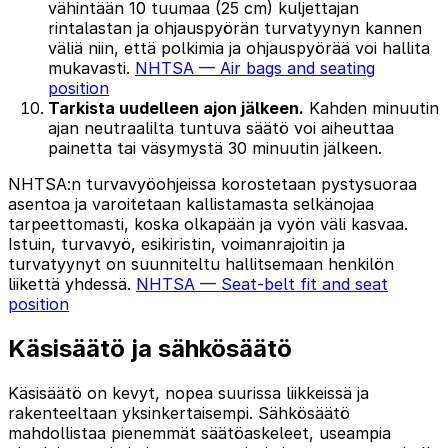
vähintään 10 tuumaa (25 cm) kuljettajan
rintalastan ja ohjauspyörän turvatyynyn kannen
väliä niin, että polkimia ja ohjauspyörää voi hallita
mukavasti.
NHTSA — Air bags and seating
position
Tarkista uudelleen ajon jälkeen.
Kahden minuutin
ajan neutraalilta tuntuva säätö voi aiheuttaa
painetta tai väsymystä 30 minuutin jälkeen.
NHTSA:n turvavyöohjeissa korostetaan pystysuoraa
asentoa ja varoitetaan kallistamasta selkänojaa
tarpeettomasti, koska olkapään ja vyön väli kasvaa.
Istuin, turvavyö, esikiristin, voimanrajoitin ja
turvatyynyt on suunniteltu hallitsemaan henkilön
liikettä yhdessä.
NHTSA — Seat-belt fit and seat
position
Käsisäätö ja sähkösäätö
Käsisäätö on kevyt, nopea suurissa liikkeissä ja
rakenteeltaan yksinkertaisempi. Sähkösäätö
mahdollistaa pienemmät säätöaskeleet, useampia