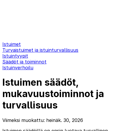
Istuimet
Turvaistuimet ja istuinturvallisuus
Istuintyypit
Säädöt ja toiminnot
Istuinverhoilu
Istuimen säädöt,
mukavuustoiminnot ja
turvallisuus
Viimeksi muokattu: heinäk. 30, 2026
Istuimen säädöillä on ensin luotava turvallinen