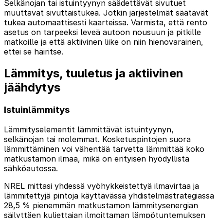
Selkänojan tai istuintyynyn säädettävät sivutuet
muuttavat sivuttaistukea. Jotkin järjestelmät säätävät
tukea automaattisesti kaarteissa. Varmista, että rento
asetus on tarpeeksi leveä autoon nousuun ja pitkille
matkoille ja että aktiivinen liike on niin hienovarainen,
ettei se häiritse.
Lämmitys, tuuletus ja aktiivinen
jäähdytys
Istuinlämmitys
Lämmityselementit lämmittävät istuintyynyn,
selkänojan tai molemmat. Kosketuspintojen suora
lämmittäminen voi vähentää tarvetta lämmittää koko
matkustamon ilmaa, mikä on erityisen hyödyllistä
sähköautossa.
NREL mittasi yhdessä vyöhykkeistettyä ilmavirtaa ja
lämmitettyjä pintoja käyttävässä yhdistelmästrategiassa
28,5 % pienemmän matkustamon lämmitysenergian
säilyttäen kuljettajan ilmoittaman lämpötuntemuksen