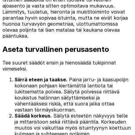
ajoasento ja vasta sitten optimoitava mukavuus.
Lämmitys, tuuletus, hieronta ja muistitoiminto voivat
parantaa hyvin sopivaa istuinta, mutta ne eivät korjaa
huonoa turvavyön geometriaa, ulottumattomissa
olevaa poljinta tai liian matalaa tai kaukana olevaa
pääntukea.
Aseta turvallinen perusasento
Tee suuret säädöt ensin ja hienosäädä tukipinnat
viimeiseksi.
Siirrä eteen ja taakse.
Paina jarru- ja kaasupoljin
kokonaan pohjaan kiertämättä lantiota tai
lukitsematta polvea. Säilytä polvessa riittävä
koukistus hallinnan säilyttämiseksi ja
vähentääksesi riskiä, että suora jalka ottaa
vastaan törmäyskuorman.
Säädä korkeus.
Säilytä esteetön näkyvyys tielle
ja mittaristoon sekä riittävä pääntila. Korkeuden
muutos voi vaikuttaa myös istuintyynyn koettuun
kulmaan ja suhteeseen polkimiin.