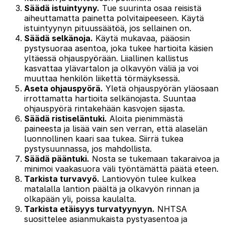
Säädä istuintyyny.
Tue suurinta osaa reisistä
aiheuttamatta painetta polvitaipeeseen. Käytä
istuintyynyn pituussäätöä, jos sellainen on.
Säädä selkänoja.
Käytä mukavaa, pääosin
pystysuoraa asentoa, joka tukee hartioita käsien
yltäessä ohjauspyörään. Liiallinen kallistus
kasvattaa ylävartalon ja olkavyön väliä ja voi
muuttaa henkilön liikettä törmäyksessä.
Aseta ohjauspyörä.
Yletä ohjauspyörän yläosaan
irrottamatta hartioita selkänojasta. Suuntaa
ohjauspyörä rintakehään kasvojen sijasta.
Säädä ristiseläntuki.
Aloita pienimmästä
paineesta ja lisää vain sen verran, että alaselän
luonnollinen kaari saa tukea. Siirrä tukea
pystysuunnassa, jos mahdollista.
Säädä pääntuki.
Nosta se tukemaan takaraivoa ja
minimoi vaakasuora väli työntämättä päätä eteen.
Tarkista turvavyö.
Lantiovyön tulee kulkea
matalalla lantion päältä ja olkavyön rinnan ja
olkapään yli, poissa kaulalta.
Tarkista etäisyys turvatyynyyn.
NHTSA
suosittelee asianmukaista pystyasentoa ja