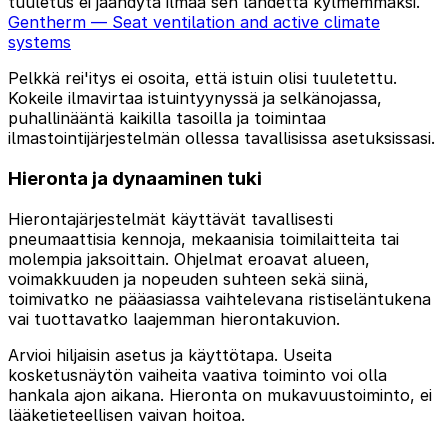
tuuletus ei jäähdytä ilmaa sen lähdettä kylmemmäksi.
Gentherm — Seat ventilation and active climate
systems
Pelkkä rei'itys ei osoita, että istuin olisi tuuletettu.
Kokeile ilmavirtaa istuintyynyssä ja selkänojassa,
puhallinääntä kaikilla tasoilla ja toimintaa
ilmastointijärjestelmän ollessa tavallisissa asetuksissasi.
Hieronta ja dynaaminen tuki
Hierontajärjestelmät käyttävät tavallisesti
pneumaattisia kennoja, mekaanisia toimilaitteita tai
molempia jaksoittain. Ohjelmat eroavat alueen,
voimakkuuden ja nopeuden suhteen sekä siinä,
toimivatko ne pääasiassa vaihtelevana ristiseläntukena
vai tuottavatko laajemman hierontakuvion.
Arvioi hiljaisin asetus ja käyttötapa. Useita
kosketusnäytön vaiheita vaativa toiminto voi olla
hankala ajon aikana. Hieronta on mukavuustoiminto, ei
lääketieteellisen vaivan hoitoa.