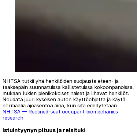
NHTSA tutkii yhä henkilöiden suojausta eteen- ja
taaksepäin suunnatuissa kallistetuissa kokoonpanoissa,
mukaan lukien pienikokoiset naiset ja lihavat henkilöt.
Noudata juuri kyseisen auton käyttöohjetta ja käytä
normaalia ajoasentoa aina, kun sitä edellytetään.
NHTSA — Reclined-seat occupant biomechanics
research
Istuintyynyn pituus ja reisituki