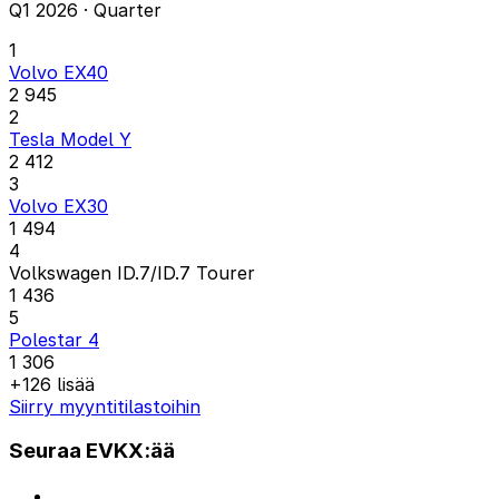
Q1 2026 · Quarter
1
Volvo EX40
2 945
2
Tesla Model Y
2 412
3
Volvo EX30
1 494
4
Volkswagen ID.7/ID.7 Tourer
1 436
5
Polestar 4
1 306
+126 lisää
Siirry myyntitilastoihin
Seuraa EVKX:ää