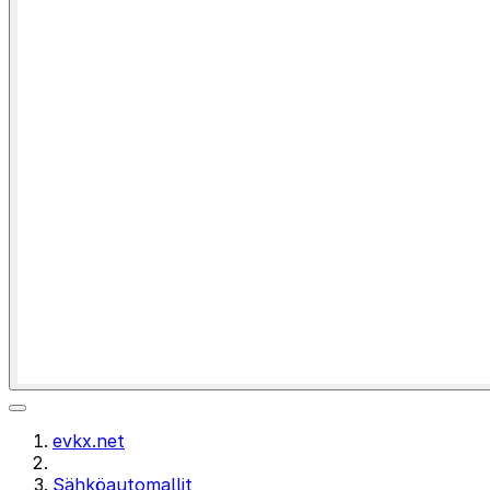
evkx.net
Sähköautomallit