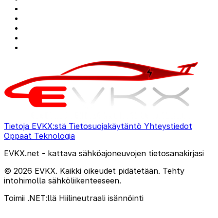
Tietoja EVKX:stä
Tietosuojakäytäntö
Yhteystiedot
Oppaat
Teknologia
EVKX.net - kattava sähköajoneuvojen tietosanakirjasi
© 2026 EVKX. Kaikki oikeudet pidätetään. Tehty
intohimolla sähköliikenteeseen.
Toimii .NET:llä
Hiilineutraali isännöinti