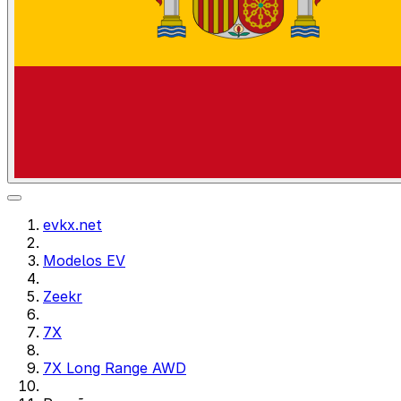
evkx.net
Modelos EV
Zeekr
7X
7X Long Range AWD