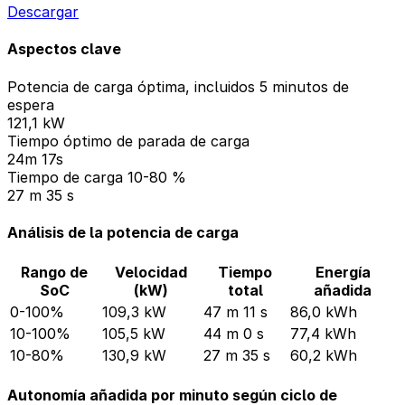
Descargar
Aspectos clave
Potencia de carga óptima, incluidos 5 minutos de
espera
121,1 kW
Tiempo óptimo de parada de carga
24m 17s
Tiempo de carga 10-80 %
27 m 35 s
Análisis de la potencia de carga
Rango de
Velocidad
Tiempo
Energía
SoC
(kW)
total
añadida
0-100%
109,3 kW
47 m 11 s
86,0 kWh
10-100%
105,5 kW
44 m 0 s
77,4 kWh
10-80%
130,9 kW
27 m 35 s
60,2 kWh
Autonomía añadida por minuto según ciclo de