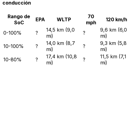
conducción
Rango de
70
EPA
WLTP
120 km/h
SoC
mph
14,5 km (9,0
9,6 km (6,0
0-100%
?
?
mi)
mi)
14,0 km (8,7
9,3 km (5,8
10-100%
?
?
mi)
mi)
17,4 km (10,8
11,5 km (7,1
10-80%
?
?
mi)
mi)