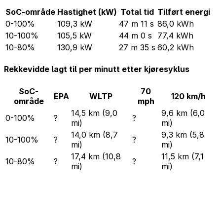
SoC-område
Hastighet (kW)
Total tid
Tilført energi
0-100%
109,3 kW
47 m 11 s
86,0 kWh
10-100%
105,5 kW
44 m 0 s
77,4 kWh
10-80%
130,9 kW
27 m 35 s
60,2 kWh
Rekkevidde lagt til per minutt etter kjøresyklus
SoC-
70
EPA
WLTP
120 km/h
område
mph
14,5 km (9,0
9,6 km (6,0
0-100%
?
?
mi)
mi)
14,0 km (8,7
9,3 km (5,8
10-100%
?
?
mi)
mi)
17,4 km (10,8
11,5 km (7,1
10-80%
?
?
mi)
mi)