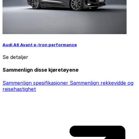
Audi A6 Avant e-tron performance
Se detaljer
Sammenlign disse kjøretøyene
Sammenlign spesifikasjoner
Sammenlign rekkevidde og
reisehastighet