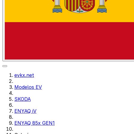
evkx.net
Modelos EV
SKODA
ENYAQ iV
ENYAQ 85x GEN1