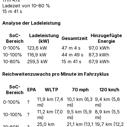
Ladezeit von 10–80 %
15 m 41 s
Analyse der Ladeleistung
SoC-
Ladeleistung
Hinzugefügte
Gesamtzeit
Bereich
(kW)
Energie
0-100%
123,6 kW
47 m 4 s
97,0 kWh
10-100%
116,9 kW
44 m 49 s
87,3 kWh
10-80%
259,5 kW
15 m 41 s
67,9 kWh
Reichweitenzuwachs pro Minute im Fahrzyklus
SoC-
EPA
WLTP
70 mph
120 km/h
Bereich
11,9 km (7,4
10,1 km (6,3
9,4 km (5,8
0-100%
?
mi)
mi)
mi)
11,2 km (7,0
9,5 km (5,9
8,9 km (5,5
10-100%
?
mi)
mi)
mi)
25,0 km
21,1 km (13,1
19,7 km (12,2
10-80%
?