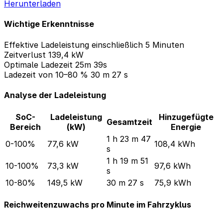
Herunterladen
Wichtige Erkenntnisse
Effektive Ladeleistung einschließlich 5 Minuten
Zeitverlust
139,4 kW
Optimale Ladezeit
25m 39s
Ladezeit von 10–80 %
30 m 27 s
Analyse der Ladeleistung
SoC-
Ladeleistung
Hinzugefügte
Gesamtzeit
Bereich
(kW)
Energie
1 h 23 m 47
0-100%
77,6 kW
108,4 kWh
s
1 h 19 m 51
10-100%
73,3 kW
97,6 kWh
s
10-80%
149,5 kW
30 m 27 s
75,9 kWh
Reichweitenzuwachs pro Minute im Fahrzyklus