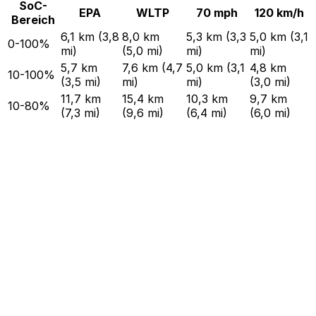
SoC-
EPA
WLTP
70 mph
120 km/h
Bereich
6,1 km (3,8
8,0 km
5,3 km (3,3
5,0 km (3,1
0-100%
mi)
(5,0 mi)
mi)
mi)
5,7 km
7,6 km (4,7
5,0 km (3,1
4,8 km
10-100%
(3,5 mi)
mi)
mi)
(3,0 mi)
11,7 km
15,4 km
10,3 km
9,7 km
10-80%
(7,3 mi)
(9,6 mi)
(6,4 mi)
(6,0 mi)