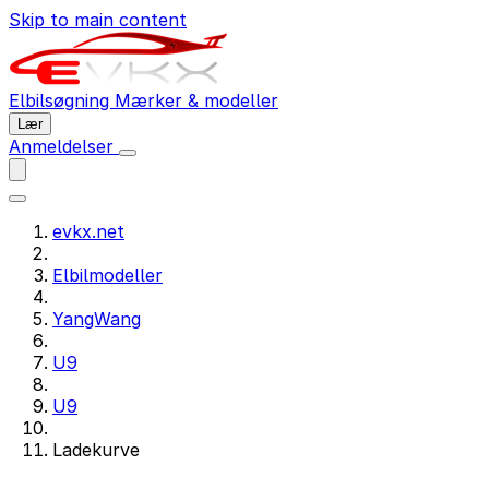
Skip to main content
Elbilsøgning
Mærker & modeller
Lær
Anmeldelser
evkx.net
Elbilmodeller
YangWang
U9
U9
Ladekurve