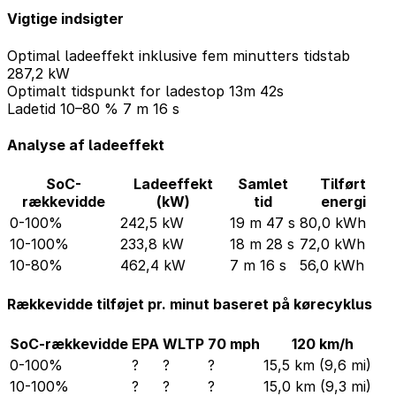
Vigtige indsigter
Optimal ladeeffekt inklusive fem minutters tidstab
287,2 kW
Optimalt tidspunkt for ladestop
13m 42s
Ladetid 10–80 %
7 m 16 s
Analyse af ladeeffekt
SoC-
Ladeeffekt
Samlet
Tilført
rækkevidde
(kW)
tid
energi
0-100%
242,5 kW
19 m 47 s
80,0 kWh
10-100%
233,8 kW
18 m 28 s
72,0 kWh
10-80%
462,4 kW
7 m 16 s
56,0 kWh
Rækkevidde tilføjet pr. minut baseret på kørecyklus
SoC-rækkevidde
EPA
WLTP
70 mph
120 km/h
0-100%
?
?
?
15,5 km (9,6 mi)
10-100%
?
?
?
15,0 km (9,3 mi)