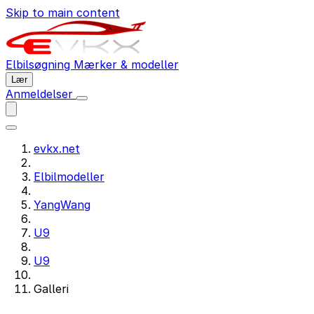
Skip to main content
Elbilsøgning
Mærker & modeller
Lær
Anmeldelser
evkx.net
Elbilmodeller
YangWang
U9
U9
Galleri