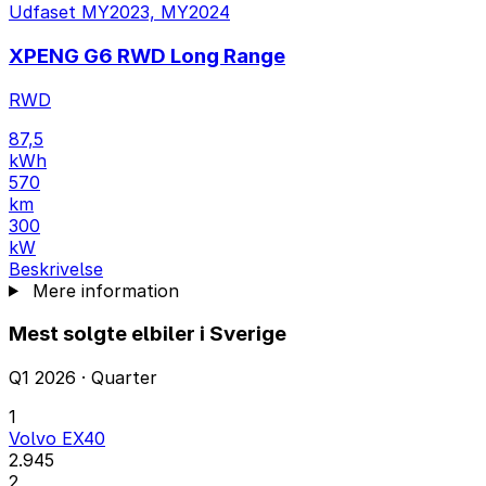
Udfaset
MY2023, MY2024
XPENG G6 RWD Long Range
RWD
87,5
kWh
570
km
300
kW
Beskrivelse
Mere information
Mest solgte elbiler i Sverige
Q1 2026 · Quarter
1
Volvo EX40
2.945
2