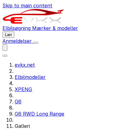
Skip to main content
Elbilsøgning
Mærker & modeller
Lær
Anmeldelser
evkx.net
Elbilmodeller
XPENG
G6
G6 RWD Long Range
Galleri