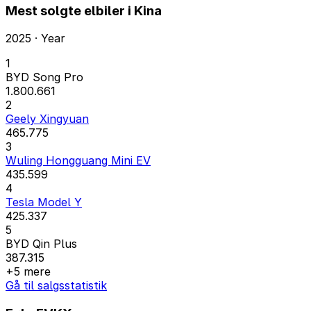
Mest solgte elbiler i Kina
2025 · Year
1
BYD Song Pro
1.800.661
2
Geely Xingyuan
465.775
3
Wuling Hongguang Mini EV
435.599
4
Tesla Model Y
425.337
5
BYD Qin Plus
387.315
+5 mere
Gå til salgsstatistik