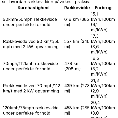
se, hvordan rækkevidden påvirkes i praksis.
Kørehastighed
Rækkevidde
Forbrug
15,1
90kmh/56mph rækkevidde
619 km
(385
kWh/100km
under perfekte forhold
mi)
(4,1
mi/kWh)
17,3
Rækkevidde ved 90 km/t/56
557 km
(346
kWh/100km
mph med 2 kW opvarmning
mi)
(3,6
mi/kWh)
19,5
70mph/112kmh rækkevidde
479 km
kWh/100km
under perfekte forhold
(298 mi)
(3,2
mi/kWh)
21,3
Rækkevidde ved 70 mph/112
439 km
(273
kWh/100km
km/t med 2 kW opvarmning
mi)
(2,9
mi/kWh)
20,4
120kmh/75mph rækkevidde
458 km
(285
kWh/100km
under perfekte forhold
mi)
(3,0