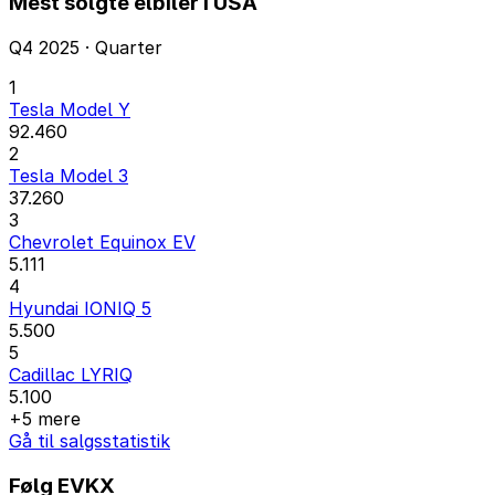
Mest solgte elbiler i USA
Q4 2025 · Quarter
1
Tesla Model Y
92.460
2
Tesla Model 3
37.260
3
Chevrolet Equinox EV
5.111
4
Hyundai IONIQ 5
5.500
5
Cadillac LYRIQ
5.100
+5 mere
Gå til salgsstatistik
Følg EVKX