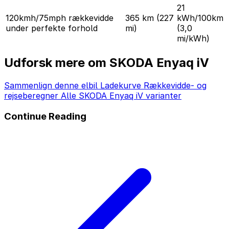
21
120kmh/75mph rækkevidde
365 km
(227
kWh/100km
under perfekte forhold
mi)
(3,0
mi/kWh)
Udforsk mere om SKODA Enyaq iV
Sammenlign denne elbil
Ladekurve
Rækkevidde- og
rejseberegner
Alle SKODA Enyaq iV varianter
Continue Reading