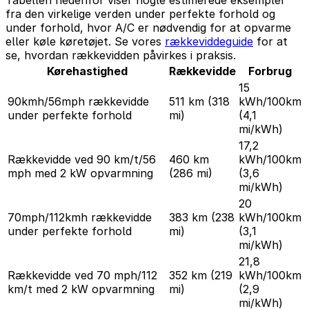
Tabellen nedenfor viser nogle estimerede eksempler
fra den virkelige verden under perfekte forhold og
under forhold, hvor A/C er nødvendig for at opvarme
eller køle køretøjet. Se vores
rækkeviddeguide
for at
se, hvordan rækkevidden påvirkes i praksis.
Kørehastighed
Rækkevidde
Forbrug
15
90kmh/56mph rækkevidde
511 km
(318
kWh/100km
under perfekte forhold
mi)
(4,1
mi/kWh)
17,2
Rækkevidde ved 90 km/t/56
460 km
kWh/100km
mph med 2 kW opvarmning
(286 mi)
(3,6
mi/kWh)
20
70mph/112kmh rækkevidde
383 km
(238
kWh/100km
under perfekte forhold
mi)
(3,1
mi/kWh)
21,8
Rækkevidde ved 70 mph/112
352 km
(219
kWh/100km
km/t med 2 kW opvarmning
mi)
(2,9
mi/kWh)