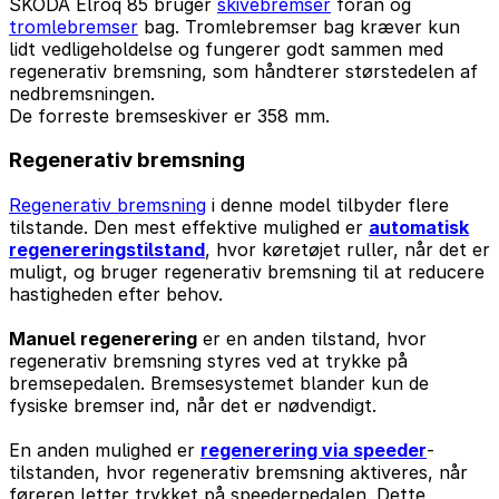
SKODA Elroq 85 bruger
skivebremser
foran og
tromlebremser
bag. Tromlebremser bag kræver kun
lidt vedligeholdelse og fungerer godt sammen med
regenerativ bremsning, som håndterer størstedelen af
nedbremsningen.
De forreste bremseskiver er 358 mm.
Regenerativ bremsning
Regenerativ bremsning
i denne model tilbyder flere
tilstande. Den mest effektive mulighed er
automatisk
regenereringstilstand
, hvor køretøjet ruller, når det er
muligt, og bruger regenerativ bremsning til at reducere
hastigheden efter behov.
Manuel regenerering
er en anden tilstand, hvor
regenerativ bremsning styres ved at trykke på
bremsepedalen. Bremsesystemet blander kun de
fysiske bremser ind, når det er nødvendigt.
En anden mulighed er
regenerering via speeder
-
tilstanden, hvor regenerativ bremsning aktiveres, når
føreren letter trykket på speederpedalen. Dette