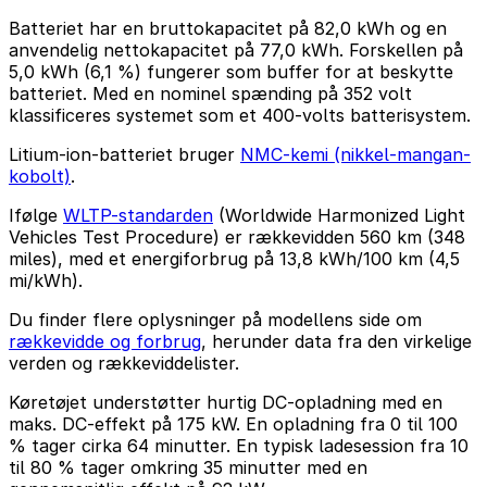
Batteriet har en bruttokapacitet på 82,0 kWh og en
anvendelig nettokapacitet på 77,0 kWh. Forskellen på
5,0 kWh (6,1 %) fungerer som buffer for at beskytte
batteriet. Med en nominel spænding på 352 volt
klassificeres systemet som et 400-volts batterisystem.
Litium-ion-batteriet bruger
NMC-kemi (nikkel-mangan-
kobolt)
.
Ifølge
WLTP-standarden
(Worldwide Harmonized Light
Vehicles Test Procedure) er rækkevidden 560 km (348
miles), med et energiforbrug på 13,8 kWh/100 km (4,5
mi/kWh).
Du finder flere oplysninger på modellens side om
rækkevidde og forbrug
, herunder data fra den virkelige
verden og rækkeviddelister.
Køretøjet understøtter hurtig DC-opladning med en
maks. DC-effekt på 175 kW. En opladning fra 0 til 100
% tager cirka 64 minutter. En typisk ladesession fra 10
til 80 % tager omkring 35 minutter med en