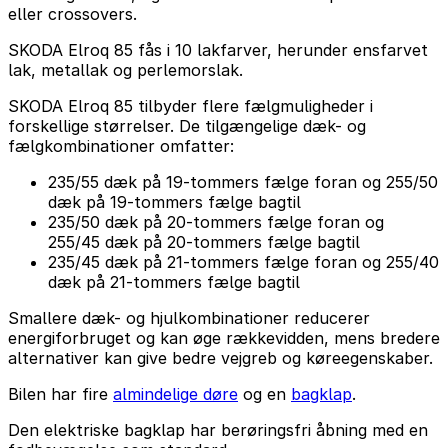
eller crossovers.
SKODA Elroq 85 fås i 10 lakfarver, herunder ensfarvet
lak, metallak og perlemorslak.
SKODA Elroq 85 tilbyder flere fælgmuligheder i
forskellige størrelser. De tilgængelige dæk- og
fælgkombinationer omfatter:
235/55 dæk på 19-tommers fælge foran og 255/50
dæk på 19-tommers fælge bagtil
235/50 dæk på 20-tommers fælge foran og
255/45 dæk på 20-tommers fælge bagtil
235/45 dæk på 21-tommers fælge foran og 255/40
dæk på 21-tommers fælge bagtil
Smallere dæk- og hjulkombinationer reducerer
energiforbruget og kan øge rækkevidden, mens bredere
alternativer kan give bedre vejgreb og køreegenskaber.
Bilen har fire
almindelige døre
og en
bagklap
.
Den elektriske bagklap har berøringsfri åbning med en