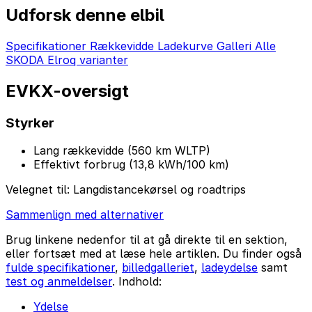
Udforsk denne elbil
Specifikationer
Rækkevidde
Ladekurve
Galleri
Alle
SKODA Elroq varianter
EVKX-oversigt
Styrker
Lang rækkevidde (560 km WLTP)
Effektivt forbrug (13,8 kWh/100 km)
Velegnet til:
Langdistancekørsel og roadtrips
Sammenlign med alternativer
Brug linkene nedenfor til at gå direkte til en sektion,
eller fortsæt med at læse hele artiklen. Du finder også
fulde specifikationer
,
billedgalleriet
,
ladeydelse
samt
test og anmeldelser
. Indhold:
Ydelse