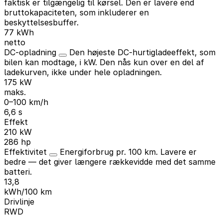
faktisk er tilgængelig til kørsel. Den er lavere end
bruttokapaciteten, som inkluderer en
beskyttelsesbuffer.
77 kWh
netto
DC-opladning
Den højeste DC-hurtigladeeffekt, som
bilen kan modtage, i kW. Den nås kun over en del af
ladekurven, ikke under hele opladningen.
175 kW
maks.
0–100 km/h
6,6 s
Effekt
210 kW
286 hp
Effektivitet
Energiforbrug pr. 100 km. Lavere er
bedre — det giver længere rækkevidde med det samme
batteri.
13,8
kWh/100 km
Drivlinje
RWD