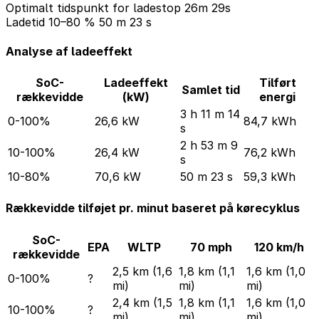
Optimalt tidspunkt for ladestop
26m 29s
Ladetid 10–80 %
50 m 23 s
Analyse af ladeeffekt
SoC-
Ladeeffekt
Tilført
Samlet tid
rækkevidde
(kW)
energi
3 h 11 m 14
0-100%
26,6 kW
84,7 kWh
s
2 h 53 m 9
10-100%
26,4 kW
76,2 kWh
s
10-80%
70,6 kW
50 m 23 s
59,3 kWh
Rækkevidde tilføjet pr. minut baseret på kørecyklus
SoC-
EPA
WLTP
70 mph
120 km/h
rækkevidde
2,5 km (1,6
1,8 km (1,1
1,6 km (1,0
0-100%
?
mi)
mi)
mi)
2,4 km (1,5
1,8 km (1,1
1,6 km (1,0
10-100%
?
mi)
mi)
mi)