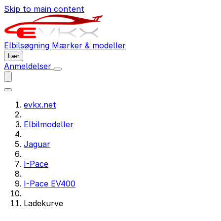
Skip to main content
Elbilsøgning
Mærker & modeller
Lær
Anmeldelser
evkx.net
Elbilmodeller
Jaguar
I-Pace
I-Pace EV400
Ladekurve