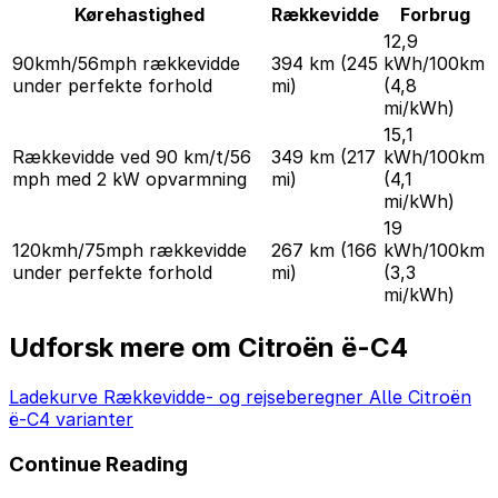
Kørehastighed
Rækkevidde
Forbrug
12,9
90kmh/56mph rækkevidde
394 km
(245
kWh/100km
under perfekte forhold
mi)
(4,8
mi/kWh)
15,1
Rækkevidde ved 90 km/t/56
349 km
(217
kWh/100km
mph med 2 kW opvarmning
mi)
(4,1
mi/kWh)
19
120kmh/75mph rækkevidde
267 km
(166
kWh/100km
under perfekte forhold
mi)
(3,3
mi/kWh)
Udforsk mere om Citroën ë-C4
Ladekurve
Rækkevidde- og rejseberegner
Alle Citroën
ë-C4 varianter
Continue Reading