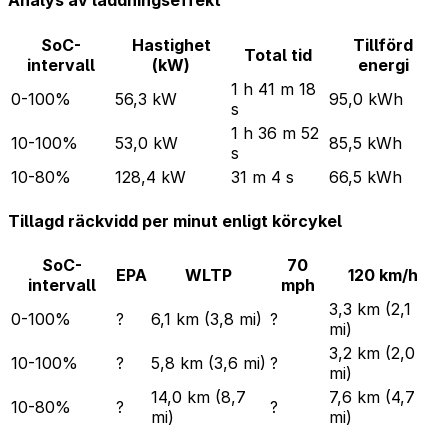
Analys av laddningseffekt
SoC-
Hastighet
Tillförd
Total tid
intervall
(kW)
energi
1 h 41 m 18
0-100%
56,3 kW
95,0 kWh
s
1 h 36 m 52
10-100%
53,0 kW
85,5 kWh
s
10-80%
128,4 kW
31 m 4 s
66,5 kWh
Tillagd räckvidd per minut enligt körcykel
SoC-
70
EPA
WLTP
120 km/h
intervall
mph
3,3 km (2,1
0-100%
?
6,1 km (3,8 mi)
?
mi)
3,2 km (2,0
10-100%
?
5,8 km (3,6 mi)
?
mi)
14,0 km (8,7
7,6 km (4,7
10-80%
?
?
mi)
mi)