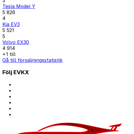
3
Tesla Model Y
5 826
4
Kia EV3
5 521
5
Volvo EX30
4 914
+1 till
Gå till försäljningsstatistik
Följ EVKX