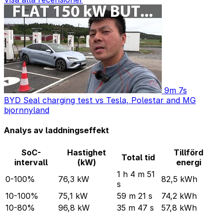
9m 7s
BYD Seal charging test vs Tesla, Polestar and MG
bjornnyland
Analys av laddningseffekt
SoC-
Hastighet
Tillförd
Total tid
intervall
(kW)
energi
1 h 4 m 51
0-100%
76,3 kW
82,5 kWh
s
10-100%
75,1 kW
59 m 21 s
74,2 kWh
10-80%
96,8 kW
35 m 47 s
57,8 kWh