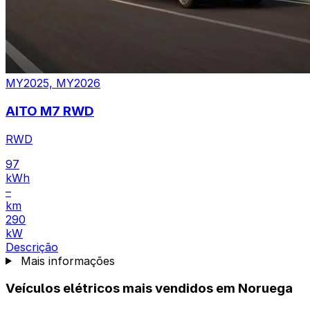
MY2025, MY2026
AITO M7 RWD
RWD
97
kWh
–
km
290
kW
Descrição
Mais informações
Veículos elétricos mais vendidos em Noruega