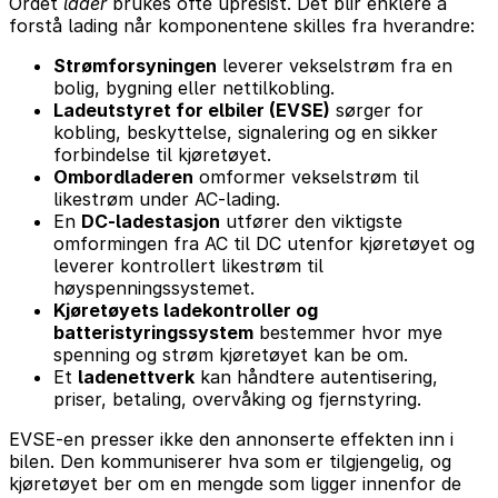
Ordet
lader
brukes ofte upresist. Det blir enklere å
forstå lading når komponentene skilles fra hverandre:
Strømforsyningen
leverer vekselstrøm fra en
bolig, bygning eller nettilkobling.
Ladeutstyret for elbiler (EVSE)
sørger for
kobling, beskyttelse, signalering og en sikker
forbindelse til kjøretøyet.
Ombordladeren
omformer vekselstrøm til
likestrøm under AC-lading.
En
DC-ladestasjon
utfører den viktigste
omformingen fra AC til DC utenfor kjøretøyet og
leverer kontrollert likestrøm til
høyspenningssystemet.
Kjøretøyets ladekontroller og
batteristyringssystem
bestemmer hvor mye
spenning og strøm kjøretøyet kan be om.
Et
ladenettverk
kan håndtere autentisering,
priser, betaling, overvåking og fjernstyring.
EVSE-en presser ikke den annonserte effekten inn i
bilen. Den kommuniserer hva som er tilgjengelig, og
kjøretøyet ber om en mengde som ligger innenfor de