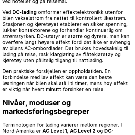
ved hoteller og på reisemål.
Ved
DC-lading
omformer effektelektronikk utenfor
bilen vekselstrøm fra nettet til kontrollert likestrøm.
Stasjonen og kjøretøyet etablerer en sikker spenning,
lukker kontaktorene og forhandler kontinuerlig om
strømstyrken. DC-utstyr er større og dyrere, men kan
overføre langt høyere effekt fordi det ikke er avhengig
av bilens AC-ombordlader. Det brukes hovedsakelig til
lading på reise, rask klargjøring av flåtekjøretøy og
kjøretøy uten pålitelig tilgang til nattlading.
Den praktiske forskjellen er oppholdstiden. En
forbindelse med lav effekt kan være den beste
løsningen når bilen skal stå i ti timer, mens høy effekt
er viktig når hvert minutt forsinker en reise.
Nivåer, moduser og
markedsføringsbegreper
Terminologien for lading varierer mellom regioner. I
Nord-Amerika er
AC Level 1
,
AC Level 2
og
DC-