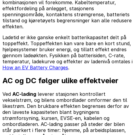
kombinasjonen vil forekomme. Kabeltemperatur,
effektfordeling på anlegget, stasjonens
spenningsområde, kontaktens strømgrense, batteriets
tilstand og kjøretøyets begrensninger kan alle redusere
effekten.
Ladetid er ikke ganske enkelt batterikapasitet delt på
toppeffekt. Toppeffekten kan vare bare en kort stund,
hjelpesystemer bruker energi, og tillatt effekt endres
gjennom ladeøkten. Fysikken på batterisiden, C-rate,
temperatur, ladekurve og effekter av ladenivå omtales i
How an EV Battery Charges
.
AC og DC følger ulike effektveier
Ved
AC-lading
leverer stasjonen kontrollert
vekselstrøm, og bilens ombordlader omformer den til
likestrøm. Den brukbare effekten begrenses derfor av
den laveste kapasiteten blant bygningens
strømforsyning, kursen, EVSE-en, kabelen og
ombordladeren. AC-lading passer på steder der bilen
står parkert i flere timer: hjemme, på arbeidsplassen,