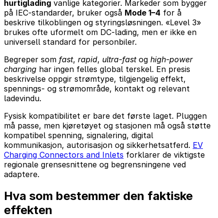
hurtiglading
vanlige kategorier. Markeder som bygger
på IEC-standarder, bruker også
Mode 1–4
for å
beskrive tilkoblingen og styringsløsningen. «Level 3»
brukes ofte uformelt om DC-lading, men er ikke en
universell standard for personbiler.
Begreper som
fast
,
rapid
,
ultra-fast
og
high-power
charging
har ingen felles global terskel. En presis
beskrivelse oppgir strømtype, tilgjengelig effekt,
spennings- og strømområde, kontakt og relevant
ladevindu.
Fysisk kompatibilitet er bare det første laget. Pluggen
må passe, men kjøretøyet og stasjonen må også støtte
kompatibel spenning, signalering, digital
kommunikasjon, autorisasjon og sikkerhetsatferd.
EV
Charging Connectors and Inlets
forklarer de viktigste
regionale grensesnittene og begrensningene ved
adaptere.
Hva som bestemmer den faktiske
effekten