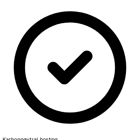
Karbonnøytral hosting