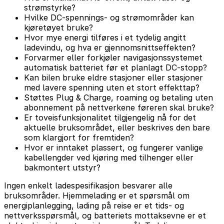
strømstyrke?
Hvilke DC-spennings- og strømområder kan
kjøretøyet bruke?
Hvor mye energi tilføres i et tydelig angitt
ladevindu, og hva er gjennomsnittseffekten?
Forvarmer eller forkjøler navigasjonssystemet
automatisk batteriet før et planlagt DC-stopp?
Kan bilen bruke eldre stasjoner eller stasjoner
med lavere spenning uten et stort effekttap?
Støttes Plug & Charge, roaming og betaling uten
abonnement på nettverkene føreren skal bruke?
Er toveisfunksjonalitet tilgjengelig nå for det
aktuelle bruksområdet, eller beskrives den bare
som klargjort for fremtiden?
Hvor er inntaket plassert, og fungerer vanlige
kabellengder ved kjøring med tilhenger eller
bakmontert utstyr?
Ingen enkelt ladespesifikasjon besvarer alle
bruksområder. Hjemmelading er et spørsmål om
energiplanlegging, lading på reise er et tids- og
nettverksspørsmål, og batteriets mottaksevne er et