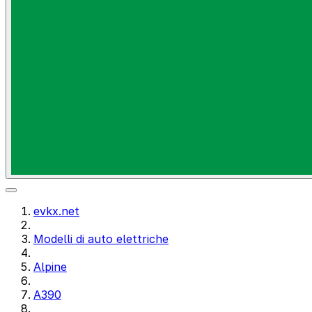
evkx.net
Modelli di auto elettriche
Alpine
A390